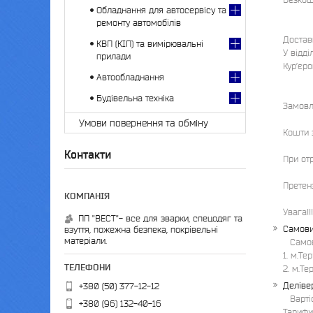
Обладнання для автосервісу та
ремонту автомобілів
Достав
КВП (КІП) та вимірювальні
У відді
прилади
Кур’єро
Автообладнання
Будівельна техніка
Замовл
Умови повернення та обміну
Кошти 
Контакти
При отр
Претенз
Увага!
ПП "ВЕСТ"- все для зварки, спецодяг та
Самови
взуття, пожежна безпека, покрівельні
матеріали.
Само
1. м.Те
2. м.Те
Деліве
+380 (50) 377-12-12
Варті
+380 (96) 132-40-16
Тарифи