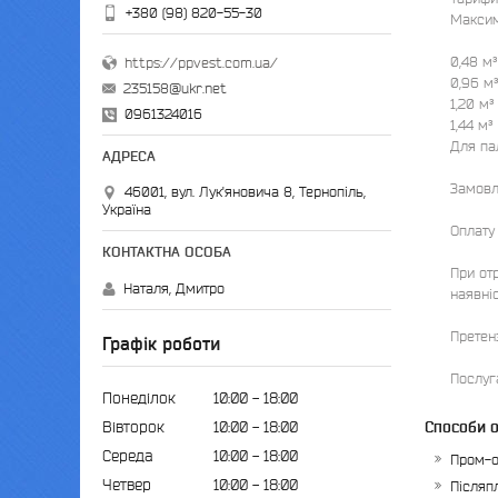
+380 (98) 820-55-30
Максима
0,48 м³
https://ppvest.com.ua/
0,96 м³
235158@ukr.net
1,20 м³
0961324016
1,44 м³
Для пал
Замовл
46001, вул. Лук'яновича 8, Тернопіль,
Україна
Оплату
При отр
Наталя, Дмитро
наявніс
Претенз
Графік роботи
Послуг
Понеділок
10:00
18:00
Вівторок
10:00
18:00
Способи 
Середа
10:00
18:00
Пром-о
Четвер
10:00
18:00
Післяп