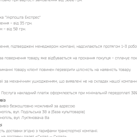
ка "Укрпошта Експрес"

лення - від 35 грн.

м - від 50 грн.

ення, підтверджені менеджером компаніі, надсилаються протягом 1-3 робочи
за повернення товару, яке відбувається на прохання покупця - сплачує поку
иманні товару клієнт повинен перевірити цілісність на наявність товару. 

іі за механічним ушкодженням, що виявлені не на складах нашої компанніі ч
!! Послуга накладний платіж оформлюється при мінімальній передоплаті 30
віз
вивіз безкоштовно можливий за адресою

рнопіль, вул. Подільська 38 а (база культтоварів)

рнопіль, вул. Лук'яновача 8а
рі
сть доставки згідно з тарифами транспортної компаніі.

 на доставку палет «Склад — Склад»
