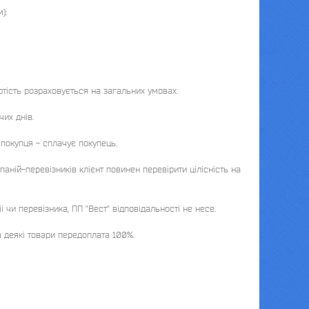
:

ртість розраховується на загальних умовах.

х днів. 

покупця - сплачує покупець. 

аній-перевізників клієнт повинен перевірити цілісність на 
и перевізника, ПП "Вест" відповідальності не несе.

 деякі товари передоплата 100%.