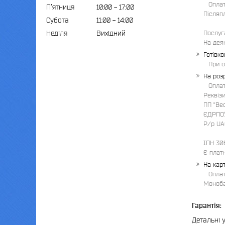
Оплат
Пʼятниця
10:00
17:00
Післяпл
Субота
11:00
14:00
Неділя
Вихідний
Послуг
На дея
Готівк
При о
На роз
Оплат
Реквізи
ПП "Вест"											
ЄДРПОУ 30622
Р/р UA6
ІПН 30622
Є плат
На кар
Оплат
Монобанк
Гарантія:
Детальні 