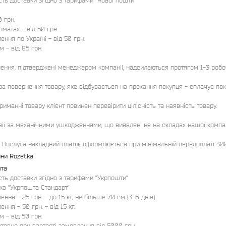
сть доставки згідно з тарифами "Нової пошти"

 грн.

матах - від 50 грн.

лення по Україні - від 50 грн.

м - від 85 грн.

ення, підтверджені менеджером компаніі, надсилаються протягом 1-3 робочи
за повернення товару, яке відбувається на прохання покупця - сплачує поку
іі за механічними ушкодженнями, що виявлені не на складах нашої компанніі
!! Послуга накладний платіж оформлюється при мінімальній передоплаті 300
ни Rozetka
та
сть доставки згідно з тарифами "Укрпошти"

ка "Укрпошта Стандарт"

лення - 25 грн. - до 15 кг, не більше 70 см (3-6 днів).

ення - 50 грн. - від 15 кг.

м - від 50 грн.

товно при вартості замовлення від 5000 грн.
