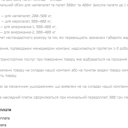
льний об’єм для напівпалет та палет 300кг та 400кг (висота палети до 1 м)
 — для напівпалет, 200–500 кг;

 — для європалет, 300–400 кг;

 — для американка-1, 300–400 кг;

 — для американка-2, 300–400 кг.

ет нестандартного розміру та тих, які перевищують зазначені габарити, ва
ення, підтверджені менеджером компаніі, надсилаються протягом 1-3 робочи
 транспортних послуг при поверненні товару, яке відбувається на прохання 
иманні товару на складах нашої компаніі або на пунктах видачі товару комп
ть товару. 

іі за механічним ушкодженням, що виявлені не на складах нашої компанніі ч
а накладний платіж оформлюється при мінімальній передоплаті 300 грн. На
оплати
плата
лата