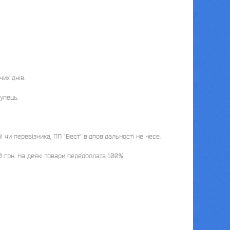
х днів. 

пець.

и перевізника, ПП "Вест" відповідальності не несе. 

0 грн. На деякі товари передоплата 100%