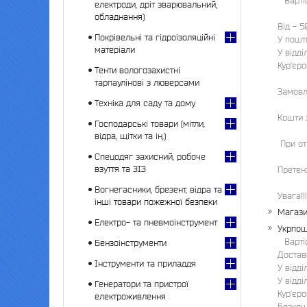
Варті
електроди, дріт зварювальний,
обладнання)
Від - 50
Покрівельні та гідроізоляційні
У пошто
матеріали
У відді
Кур’єро
Тенти вологозахистні
тарпаулінові з люверсами
Замовл
Техніка для саду та дому
Кошти 
Господарські товари (мітли,
відра, щітки та ін,)
 При отриманні товару клієнт повинен перевірити цілісність та наявність товару. 

Спецодяг захисний, робоче
взуття та ЗІЗ
Претенз
Вогнегасники, брезент, відра та
Увага!
інші товари пожежної безпеки
Магази
Електро- та пневмоінструмент
Укрпош
Варті
Бензоінструменти
Достав
Інструменти та приладдя
У відді
У відділ
Генератори та пристрої
Кур’єро
електроживлення
Безкош