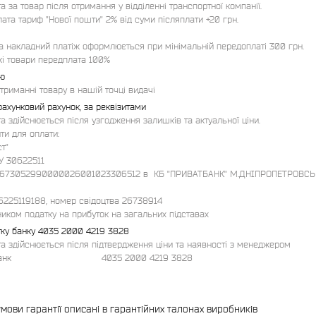
а за товар після отримання у відділенні транспортної компанії.

ата тариф "Нової пошти" 2% від суми післяплати +20 грн.

а накладний платіж оформлюється при мінімальній передоплаті 300 грн. 

кі товари передплата 100%
ою
триманні товару в нашій точці видачі
рахунковий рахунок, за реквізитами
а здійснюється після узгодження залишків та актуальної ціни.

ти для оплати:

					

511																

73052990000026001023306512 в  КБ "ПРИВАТБАНК" М.ДНІПРОПЕТРОВСЬК МФО 305299	
5119188, номер свідоцтва 26738914																

ником податку на прибуток на загальних підставах
тку банку 4035 2000 4219 3828
а здійснюється після підтвердження ціни та наявності з менеджером

                                4035 2000 4219 3828
умови гарантії описані в гарантійних талонах виробників