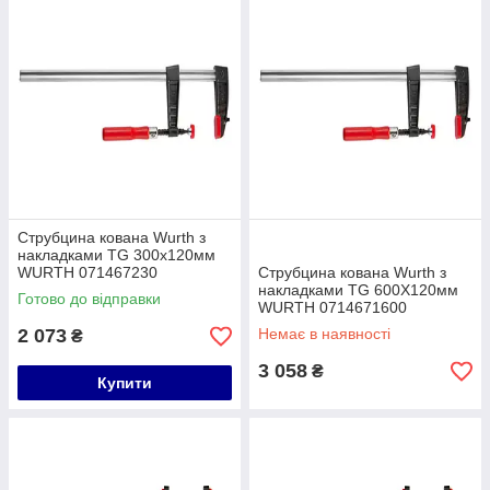
Струбцина кована Wurth з
накладками TG 300х120мм
WURTH 071467230
Струбцина кована Wurth з
накладками TG 600X120мм
Готово до відправки
WURTH 0714671600
2 073
Немає в наявності
₴
3 058
₴
Купити