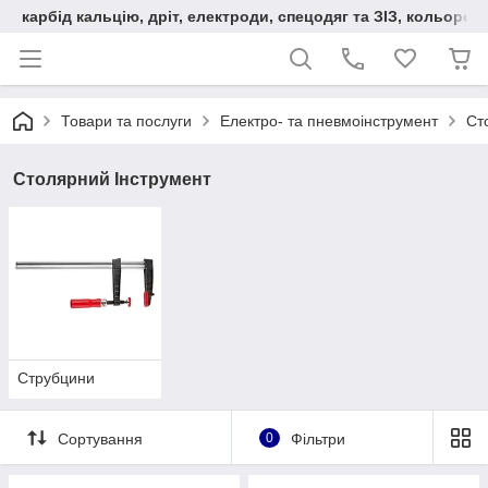
карбід кальцію, дріт, електроди, спецодяг та ЗІЗ, кольорові
Товари та послуги
Електро- та пневмоінструмент
Ст
Столярний Інструмент
Струбцини
Сортування
0
Фільтри