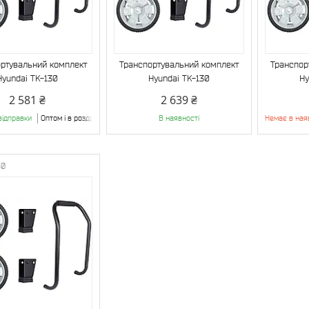
ртувальний комплект
Транспортувальний комплект
Транспор
Hyundai TK-130
Hyundai TK-130
Hy
2 581 ₴
2 639 ₴
відправки
Оптом і в роздріб
В наявності
Немає в ная
50