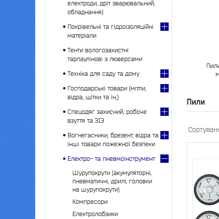
електроди, дріт зварювальний,
обладнання)
Покрівельні та гідроізоляційні
матеріали
Тенти вологозахистні
тарпаулінові з люверсами
Пил
Техніка для саду та дому
м
Господарські товари (мітли,
відра, щітки та ін,)
Пили
Спецодяг захисний, робоче
взуття та ЗІЗ
Вогнегасники, брезент, відра та
інші товари пожежної безпеки
Електро- та пневмоінструмент
Шурупокрути (акумуляторні,
пневматичні, дрилі, головки
на шурупокрути)
Компресори
Електролобзики