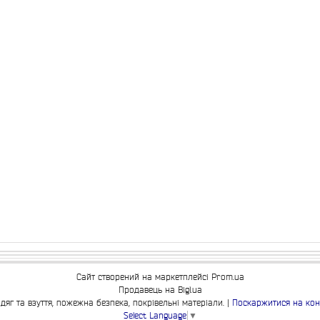
Сайт створений на маркетплейсі
Prom.ua
Продавець на Bigl.ua
ПП "ВЕСТ"- все для зварки, спецодяг та взуття, пожежна безпека, покрівельні матеріали. |
Поскаржитися на кон
Select Language
▼