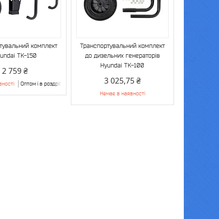
тувальний комплект
Транспортувальний комплект
undai TK-150
до дизельних генераторів
Hyundai TK-100
2 759 ₴
3 025,75 ₴
вності
Оптом і в роздріб
Немає в наявності