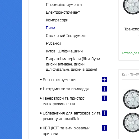
Пневмоінструменти
Електроінструмент
Компресори
Пили
Транспо
Столярний Інструмент
Рубанки
Кутові Шліфмашини
Готово до 
Витратні матеріали (біти, бури,
диски алмазні, диски
шліфувальні, диски відрізні)
TK-1
Бензоінструменти
Інструменти та приладдя
Генератори та пристрої
електроживлення
Обладнання для автосервісу та
ремонту автомобілів
КВП (КІП) та вимірювальні
прилади