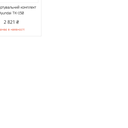
ртувальний комплект
Hyundai TK-150
2 821 ₴
емає в наявності