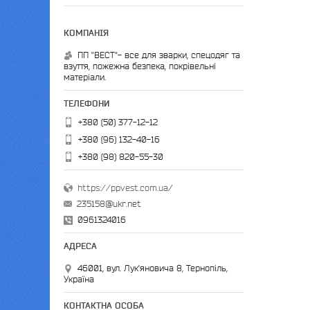
ПП "ВЕСТ"- все для зварки, спецодяг та
взуття, пожежна безпека, покрівельні
матеріали.
+380 (50) 377-12-12
+380 (96) 132-40-16
+380 (98) 820-55-30
https://ppvest.com.ua/
235158@ukr.net
0961324016
46001, вул. Лук'яновича 8, Тернопіль,
Україна