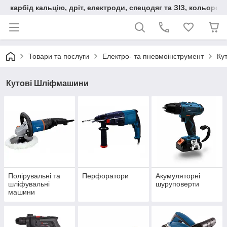
карбід кальцію, дріт, електроди, спецодяг та ЗІЗ, кольорові
Товари та послуги
Електро- та пневмоінструмент
Ку
Кутові Шліфмашини
Полірувальні та
Перфоратори
Акумуляторні
шліфувальні
шуруповерти
машини