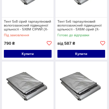
Тент 5х8 сірий тарпауліновий
Тент 5х6 тарпауліновий
вологозахисний підвищеної
вологозахисний підвищеної
щільності - 5Х8М СІРИЙ (Х-
щільності - 5Х6М сірий (Х-
TREME) 78267
TREME) 78266
Під замовлення
Готово до відправки
790
587
₴
від
₴
Купити
Купити