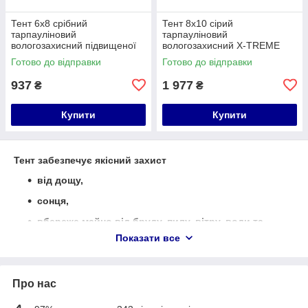
Тент 6х8 срібний
Тент 8х10 сірий
тарпауліновий
тарпауліновий
вологозахисний підвищеної
вологозахисний Х-TREME
щільності Х-TREME 78268
94894
Готово до відправки
Готово до відправки
937
1 977
₴
₴
Купити
Купити
Тент забезпечує якісний захист
від дощу,
сонця,
вбереже майно від бруду, пилу, вітру, води та
ультрафіолету,
Показати все
Тенти широко використовується в сільському
господарстві для захисту врожаю.
Про нас
Тент - надійний захист від негоди і спеки завжди під
рукою.