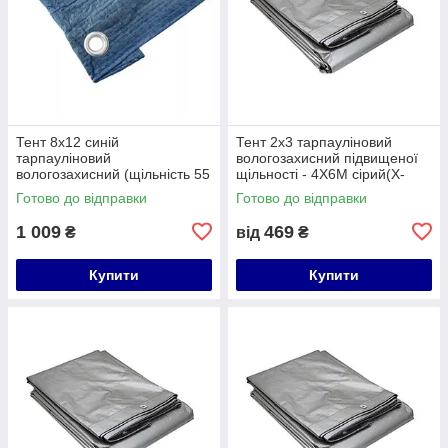
Тент 8х12 синій
Тент 2х3 тарпауліновий
тарпауліновий
вологозахисний підвищеної
вологозахисний (щільність 55
щільності - 4Х6М сірий(Х-
г/м²) 77581
TREME)
Готово до відправки
Готово до відправки
1 009
469
₴
від
₴
Купити
Купити