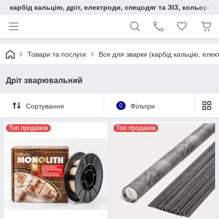
карбід кальцію, дріт, електроди, спецодяг та ЗІЗ, кольорові
Товари та послуги
Все для зварки (карбід кальцію, еле
Дріт зварювальний
Сортування
0
Фільтри
Топ продажів
Топ продажів