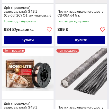
Дріт (проволока)
зварювальний G4Si1
Прутки зварювального дроту
(Св-08Г2С) Ø1 мм упаковка 5
СВ-08А d4 5 кг
кг
Готово до відправки
Готово до відправки
684
399
₴/упаковка
₴
Купити
Купити
Топ продажів
Топ продажів
Дріт (проволока)
зварювальний G4Si1
Прутки зварювального дроту