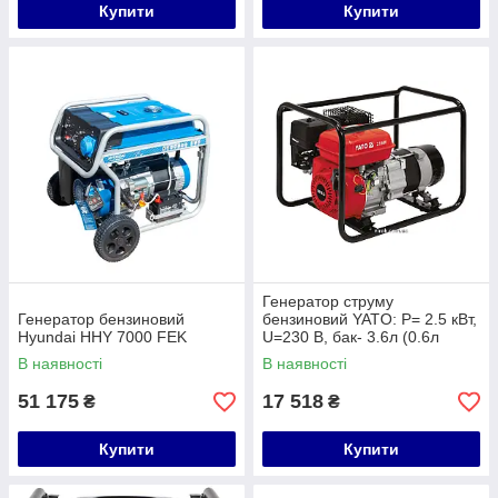
Купити
Купити
Генератор струму
Генератор бензиновий
бензиновий YATO: P= 2.5 кВт,
Hyundai HHY 7000 FEK
U=230 В, бак- 3.6л (0.6л
оливи) з блок.перенав.AVR
В наявності
В наявності
51 175
17 518
₴
₴
Купити
Купити