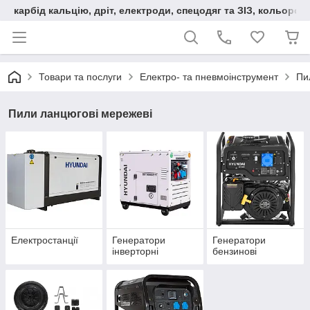
карбід кальцію, дріт, електроди, спецодяг та ЗІЗ, кольорові
Товари та послуги
Електро- та пневмоінструмент
Пи
Пили ланцюгові мережеві
Електростанції
Генератори
Генератори
інверторні
бензинові