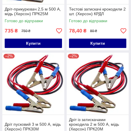
Дріт-прикурювач 2,5 м 500 А,
Тестові затискачі крокодили 2
мідь (Херсон) ПРК25М
шт. (Херсон) КРДЛ
Готово до відправки
Готово до відправки
735
78,40
₴
₴
750 ₴
80 ₴
Купити
Купити
–2%
–2%
Дріт із затискачами
Дріт пусковий 3 м 500 А, мідь
крокодила 2 м 500 А, мідь
(Херсон) ПРК30М
(Херсон) ПРК20М