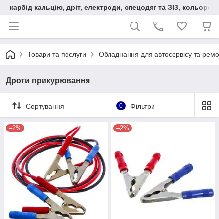
карбід кальцію, дріт, електроди, спецодяг та ЗІЗ, кольорові
Товари та послуги
Обладнання для автосервісу та ремо
Дроти прикурювання
Сортування
0
Фільтри
–2%
–2%