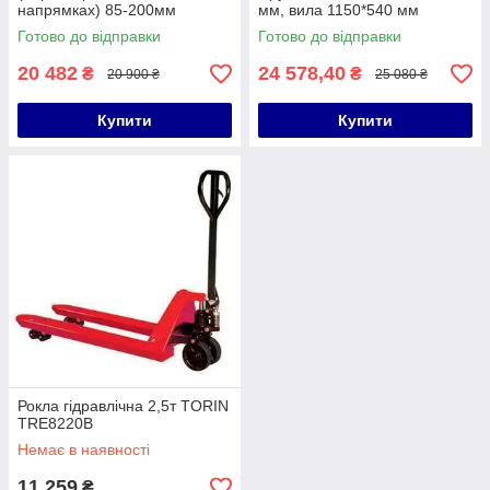
напрямках) 85-200мм
мм, вила 1150*540 мм
POWERLIFT HPT15GP2
POWERLIFT HPT25GPHB
Готово до відправки
Готово до відправки
20 482
24 578,40
₴
₴
20 900 ₴
25 080 ₴
Купити
Купити
Рокла гідравлічна 2,5т TORIN
TRE8220B
Немає в наявності
11 259
₴