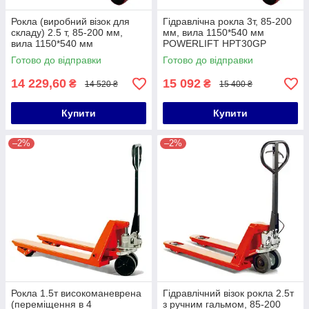
Рокла (виробний візок для
Гідравлічна рокла 3т, 85-200
складу) 2.5 т, 85-200 мм,
мм, вила 1150*540 мм
вила 1150*540 мм
POWERLIFT HPT30GP
POWERLIFT HPT25GP
Готово до відправки
Готово до відправки
14 229,60
15 092
₴
₴
14 520 ₴
15 400 ₴
Купити
Купити
–2%
–2%
Рокла 1.5т високоманеврена
Гідравлічний візок рокла 2.5т
(переміщення в 4
з ручним гальмом, 85-200