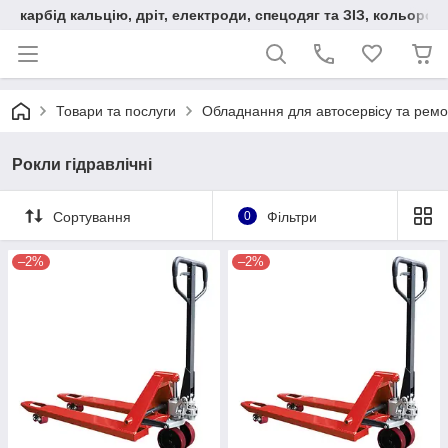
карбід кальцію, дріт, електроди, спецодяг та ЗІЗ, кольорові
Товари та послуги
Обладнання для автосервісу та ремо
Рокли гідравлічні
Сортування
0
Фільтри
–2%
–2%