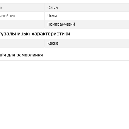
к
Cerva
виробник
Чехія
Помаранчевий
тувальницькі характеристики
Каска
ція для замовлення