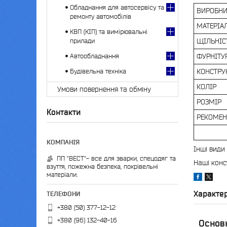
Обладнання для автосервісу та
ВИРОБН
ремонту автомобілів
МАТЕРІА
КВП (КІП) та вимірювальні
прилади
ЩІЛЬНІС
Автообладнання
ФУРНІТУ
Будівельна техніка
КОНСТРУ
КОЛІР
Умови повернення та обміну
РОЗМІР
Контакти
РЕКОМЕН
Інші види
ПП "ВЕСТ"- все для зварки, спецодяг та
Наші конс
взуття, пожежна безпека, покрівельні
матеріали.
Характе
+380 (50) 377-12-12
+380 (96) 132-40-16
Основ