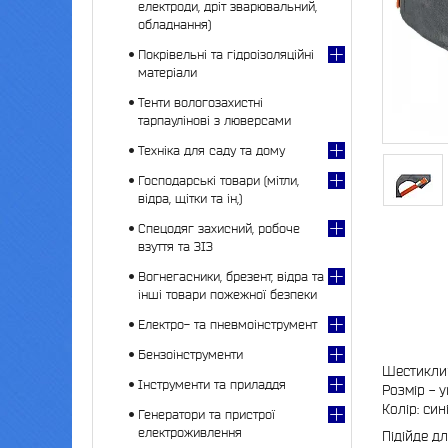
електроди, дріт зварювальний,
обладнання)
Покрівельні та гідроізоляційні
матеріали
Тенти вологозахистні
тарпаулінові з люверсами
Техніка для саду та дому
Господарські товари (мітли,
відра, щітки та ін,)
Спецодяг захисний, робоче
взуття та ЗІЗ
Вогнегасники, брезент, відра та
інші товари пожежної безпеки
Електро- та пневмоінструмент
Бензоінструменти
Шестиклин
Інструменти та приладдя
Розмір - 
Колір: си
Генератори та пристрої
електроживлення
Підійде д