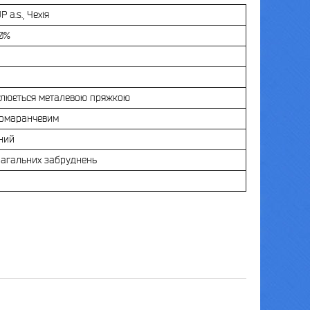
 a.s., Чехія
00%
улюється металевою пряжкою
помаранчевим
ний
 загальних забруднень