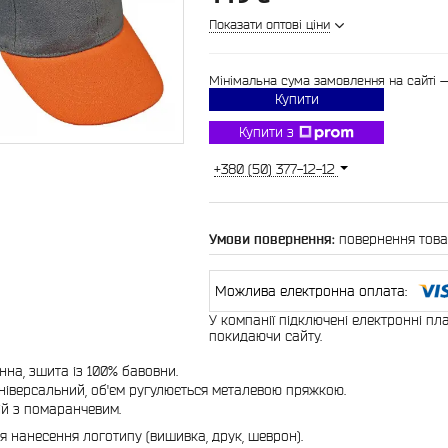
Показати оптові ціни
Мінімальна сума замовлення на сайті 
Купити
Купити з
+380 (50) 377-12-12
повернення това
У компанії підключені електронні пл
покидаючи сайту.
на, зшита із 100% бавовни.
універсальний, об'єм ругулюється металевою пряжкою.
ній з помаранчевим.
ля нанесення логотипу (вишивка, друк, шеврон).