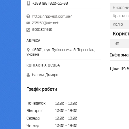
+380 (98) 820-55-30
Виробни
Країна 
https://ppvest.com.ua/
235158@ukr.net
Колір
0961324016
Корис
Тип
46001, вул. Лук'яновича 8, Тернопіль,
Інформа
Україна
Ціна:
119 ₴
Наталя, Дмитро
Графік роботи
Понеділок
10:00
18:00
Вівторок
10:00
18:00
Середа
10:00
18:00
Четвер
10:00
18:00