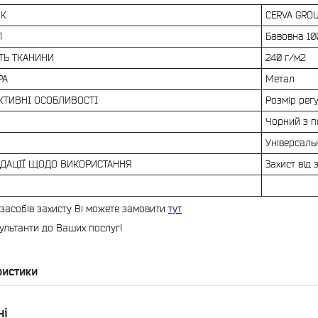
ИК
CERVA GROUP
Л
Бавовна 1
ТЬ ТКАНИНИ
240 г/м2
РА
Метал
КТИВНІ ОСОБЛИВОСТІ
Розмір рег
Чорний з 
Універсаль
ДАЦІЇ ЩОДО ВИКОРИСТАННЯ
Захист від
 засобів захисту Ві можете замовити
тут
ультанти до Ваших послуг!
ристики
ні