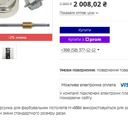
2 008,02 ₴
2 049 ₴
Показати оптові ціни
Купити
–2%
Купити з
+380 (50) 377-12-12
повернення това
У компанії підключені електронні пл
покидаючи сайту.
рсунка для фарбувальних пістолетів H-4004 використовується для з
и зміни стандартного розміру дюзи.