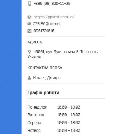
+380 (98) 820-55-30
https://ppvest.com.ua/
235158@ukr.net
0961324016
46001, вул. Лук'яновича 8, Тернопіль,
Україна
Наталя, Дмитро
Графік роботи
Понеділок
10:00
18:00
Вівторок
10:00
18:00
Середа
10:00
18:00
Четвер
10:00
18:00