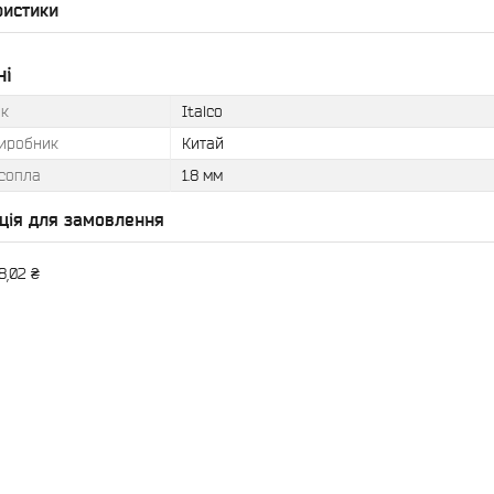
ристики
ні
к
Italco
виробник
Китай
 сопла
1.8 мм
ція для замовлення
8,02 ₴