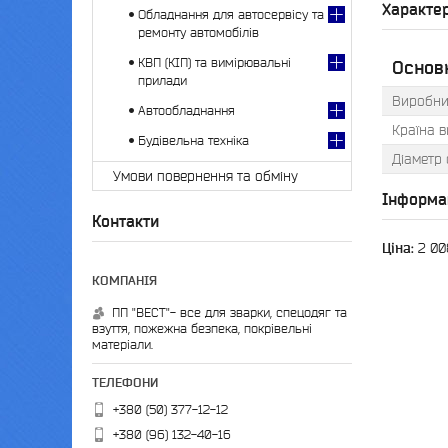
Характе
Обладнання для автосервісу та
ремонту автомобілів
КВП (КІП) та вимірювальні
Основ
прилади
Виробни
Автообладнання
Країна 
Будівельна техніка
Діаметр
Умови повернення та обміну
Інформа
Контакти
Ціна:
2 00
ПП "ВЕСТ"- все для зварки, спецодяг та
взуття, пожежна безпека, покрівельні
матеріали.
+380 (50) 377-12-12
+380 (96) 132-40-16