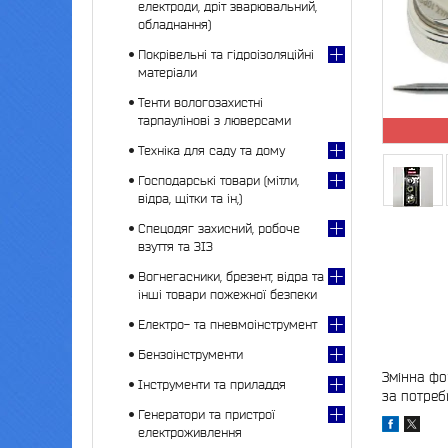
електроди, дріт зварювальний,
обладнання)
Покрівельні та гідроізоляційні
матеріали
Тенти вологозахистні
тарпаулінові з люверсами
Техніка для саду та дому
Господарські товари (мітли,
відра, щітки та ін,)
Спецодяг захисний, робоче
взуття та ЗІЗ
Вогнегасники, брезент, відра та
інші товари пожежної безпеки
Електро- та пневмоінструмент
Бензоінструменти
Змінна фо
Інструменти та приладдя
за потреб
Генератори та пристрої
електроживлення