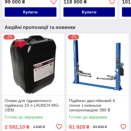
99 000
118 800
101
₴
₴
240SC-380
Купити
Купити
Акційні пропозиції та новинки
–2%
–2%
Олива для гідравлічного
Підіймач двостійковий 4
підіймача 10 л LAUNCH MG-
тонни з нижньою
OEM
синхронізацією 380 В
POWERLIFT PWR-240A-380
Готово до відправки
Готово до відправки
2 592,10
81 928
₴
₴
2 645 ₴
83 600 ₴