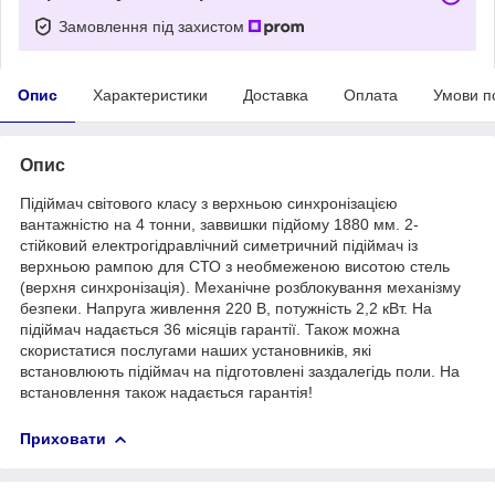
Замовлення під захистом
Опис
Характеристики
Доставка
Оплата
Умови п
Опис
Підіймач світового класу з верхньою синхронізацією
вантажністю на 4 тонни, заввишки підйому 1880 мм. 2-
стійковий електрогідравлічний симетричний підіймач із
верхньою рампою для СТО з необмеженою висотою стель
(верхня синхронізація). Механічне розблокування механізму
безпеки. Напруга живлення 220 В, потужність 2,2 кВт. На
підіймач надається 36 місяців гарантії. Також можна
скористатися послугами наших установників, які
встановлюють підіймач на підготовлені заздалегідь поли. На
встановлення також надається гарантія!
Приховати