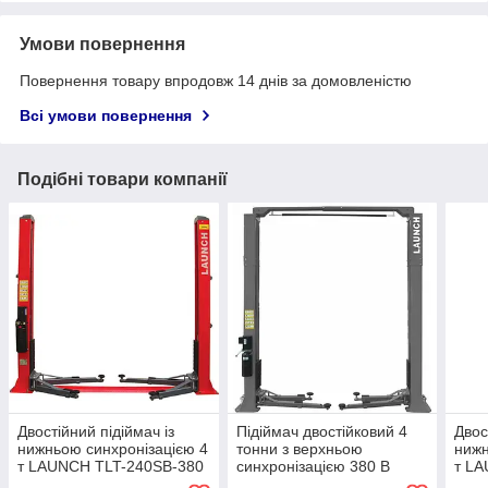
Умови повернення
Повернення товару впродовж 14 днів за домовленістю
Всі умови повернення
Подібні товари компанії
Двостійний підіймач із
Підіймач двостійковий 4
Двос
нижньою синхронізацією 4
тонни з верхньою
нижн
т LAUNCH TLT-240SB-380
синхронізацією 380 В
т L
LAUNCH VAG TLTW-