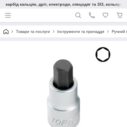
карбід кальцію, дріт, електроди, спецодяг та ЗІЗ, кольорові
Товари та послуги
Інструменти та приладдя
Ручний 