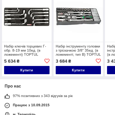
Набір ключів торцевих Г-
Набір інструменту головки
Набі
обр. 8-19 мм 10ед. (в
з тріскачкою 3/8" 35ед. (в
інст
ложементі) TOPTUL
ложементі, тип В) TOPTUL
(в л
GAAT1002
GTB3503
GAA
5 634
3 684
3 4
₴
₴
Купити
Купити
Про нас
97% позитивних з 343 відгуків за рік
Працює з 10.09.2015
м. Тернопіль