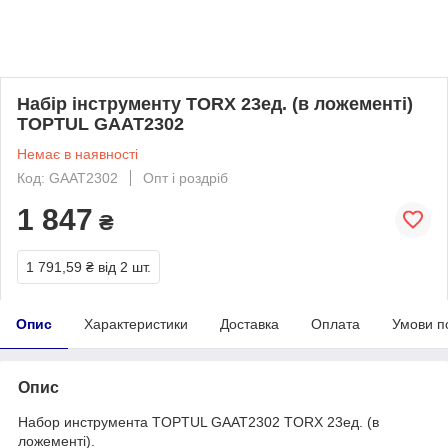
Набір інструменту TORX 23ед. (в ложементі)
TOPTUL GAAT2302
Немає в наявності
Код: GAAT2302
Опт і роздріб
1 847
₴
1 791,59 ₴
від 2 шт.
Опис
Характеристики
Доставка
Оплата
Умови п
Опис
Набор инструмента TOPTUL GAAT2302 TORX 23ед. (в
ложементі).