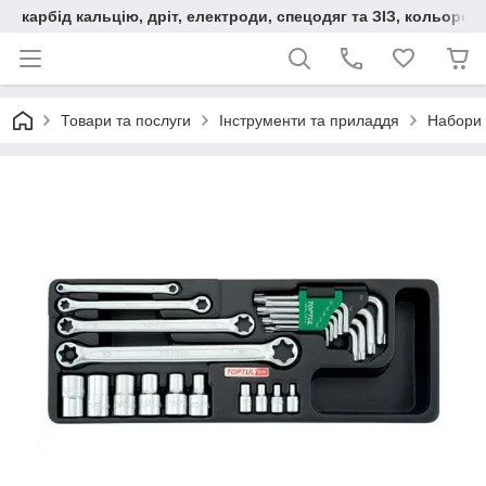
карбід кальцію, дріт, електроди, спецодяг та ЗІЗ, кольорові
Товари та послуги
Інструменти та приладдя
Набори 