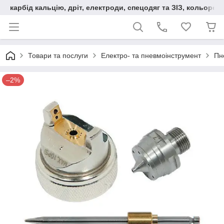
карбід кальцію, дріт, електроди, спецодяг та ЗІЗ, кольорові
Товари та послуги
Електро- та пневмоінструмент
Пн
–2%