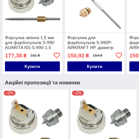
Форсунка змінна 1,5 мм
Форсунка для
Форс
для фарбопультів S-990
фарбопультів S-990P-
фарб
AUARITA NS-S-990-1.5
AIRKRAFT HP, діаметр
AIRK
форсунки-2,5 мм
форс
177,38
150,92
150
₴
₴
181 ₴
154 ₴
AIRKRAFT NS-S-990P-
AIR
AIRKRAFT-2.5
AIR
Купити
Купити
Акційні пропозиції та новинки
–2%
–2%