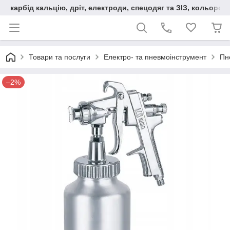
карбід кальцію, дріт, електроди, спецодяг та ЗІЗ, кольорові
Товари та послуги
Електро- та пневмоінструмент
Пн
–2%