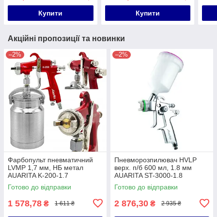
Купити
Купити
Акційні пропозиції та новинки
–2%
–2%
Фарбопульт пневматичний
Пневморозпилювач HVLP
LVMP 1,7 мм, НБ метал
верх. п/б 600 мл, 1.8 мм
AUARITA K-200-1.7
AUARITA ST-3000-1.8
Готово до відправки
Готово до відправки
1 578,78
2 876,30
₴
₴
1 611 ₴
2 935 ₴