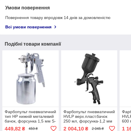
Умови повернення
Повернення товару впродовж 14 днів за домовленістю
Всі умови повернення
Подібні товари компанії
Фарбопульт пневматичний
Фарбопульт пневматичний
Фарб
тип HP нижній металевий
HVLP верх.пласт.бачок
HVLP
бачок, форсунка 1,5 мм S-
250 мл, форсунка-1,2 мм
600 
990S-AIRKRAFT-1.5
AUARITA NOVA-LIGHT-1.2
AUAR
449,82
2 004,10
1 1
₴
₴
459 ₴
2 045 ₴