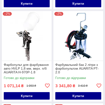
Купити
Купити
–2%
–2%
Фарбопульт для фарбування
Фарбувальний бак 2 літри з
авто HVLP 1,8 мм, верх. п/б
фарбопультом AUARITA PT-
AUARITA H-970P-1.8
2.0
Готово до відправки
Готово до відправки
1 071,14
3 341,80
₴
₴
1 093 ₴
3 410 ₴
Купити
Купити