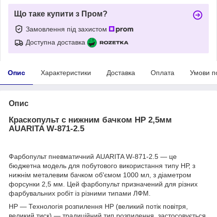
Що таке купити з Пром?
Замовлення під захистом
Доступна доставка
Опис
Характеристики
Доставка
Оплата
Умови п
Опис
Краскопульт с нижним бачком HP 2,5мм
AUARITA W-871-2.5
Фарбопульт пневматичний AUARITA W-871-2.5 — це
бюджетна модель для побутового використання типу НР, з
нижнім металевим бачком об'ємом 1000 мл, з діаметром
форсунки 2,5 мм. Цей фарбопульт призначений для різних
фарбувальних робіт із різними типами ЛФМ.
HP — Технологія розпилення НР (великий потік повітря,
великий тиск) — традиційний тип розпилення, застосовується