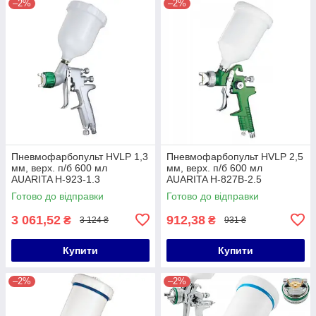
–2%
–2%
Пневмофарбопульт HVLP 1,3
Пневмофарбопульт HVLP 2,5
мм, верх. п/б 600 мл
мм, верх. п/б 600 мл
AUARITA H-923-1.3
AUARITA H-827B-2.5
Готово до відправки
Готово до відправки
3 061,52
912,38
₴
₴
3 124 ₴
931 ₴
Купити
Купити
–2%
–2%