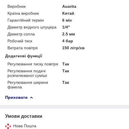
Виробник
Auarita
Країна виробник
Китай
Гарантійний термін
6 міс
Діаметр вхідного штуцера
1/4"
Діаметр сопла
2.5 мм
Робочий тиск
4 бар
Витрата повітря
150 літр/хв
Додаткові функції
Регулювання тиску повітря
Так
Регулювання подачі
Так
розпилюваної суміші
Регулювання ширини
Так
факела
Приховати
Умови доставки
Нова Пошта