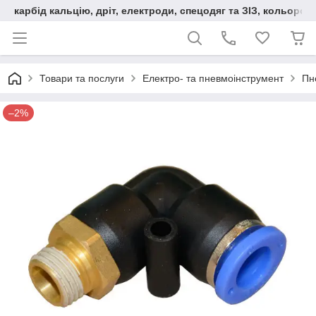
карбід кальцію, дріт, електроди, спецодяг та ЗІЗ, кольорові
Товари та послуги
Електро- та пневмоінструмент
Пн
–2%