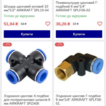
Пневмоштуцер цанговий Г-
Штуцер цанговий кутовий 10
подібний 6 мм*1/4"
мм*1/2" AIRKRAFT SPL10-04
AIRKRAFT SPLF06-02
Готово до відправки
Готово до відправки
51,94
36,26
₴
₴
53 ₴
37 ₴
Купити
Купити
–2%
–2%
З'єднання цангове Х-подібне
З'єднання цангове Г-подібне
для поліуретанових шлангів 8
8 мм*1/8" AIRKRAFT SPLF08-
мм AIRKRAFT SPZA08
01