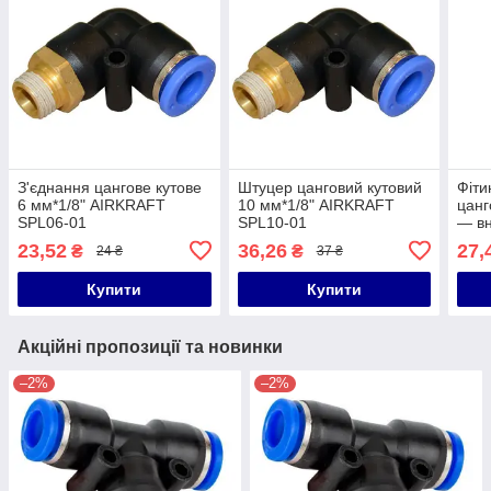
З'єднання цангове кутове
Штуцер цанговий кутовий
Фіти
6 мм*1/8" AIRKRAFT
10 мм*1/8" AIRKRAFT
цанг
SPL06-01
SPL10-01
— вн
AIR
23,52
36,26
27,
₴
₴
24 ₴
37 ₴
Купити
Купити
Акційні пропозиції та новинки
–2%
–2%