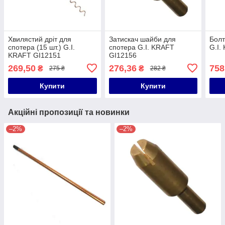
Хвилястий дріт для
Затискач шайби для
Болт
спотера (15 шт.) G.I.
спотера G.I. KRAFT
G.I.
KRAFT GI12151
GI12156
269,50
276,36
758
₴
₴
275 ₴
282 ₴
Купити
Купити
Акційні пропозиції та новинки
–2%
–2%