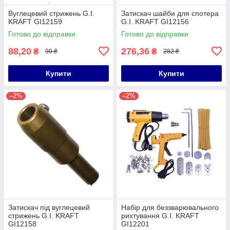
Вуглецевий стрижень G.I.
Затискач шайби для спотера
KRAFT GI12159
G.I. KRAFT GI12156
Готово до відправки
Готово до відправки
88,20
276,36
₴
₴
90 ₴
282 ₴
Купити
Купити
–2%
–2%
Затискач під вуглецевий
Набір для беззварювального
стрижень G.I. KRAFT
рихтування G.I. KRAFT
GI12158
GI12201