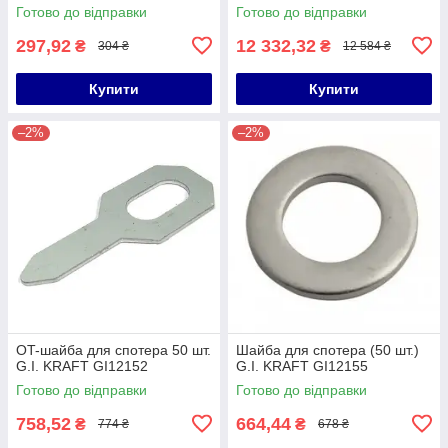
Готово до відправки
Готово до відправки
297,92
12 332,32
₴
₴
304 ₴
12 584 ₴
Купити
Купити
–2%
–2%
OT-шайба для спотера 50 шт.
Шайба для спотера (50 шт.)
G.I. KRAFT GI12152
G.I. KRAFT GI12155
Готово до відправки
Готово до відправки
758,52
664,44
₴
₴
774 ₴
678 ₴