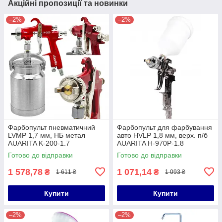
Акційні пропозиції та новинки
–2%
–2%
Фарбопульт пневматичний
Фарбопульт для фарбування
LVMP 1,7 мм, НБ метал
авто HVLP 1,8 мм, верх. п/б
AUARITA K-200-1.7
AUARITA H-970P-1.8
Готово до відправки
Готово до відправки
1 578,78
1 071,14
₴
₴
1 611 ₴
1 093 ₴
Купити
Купити
–2%
–2%