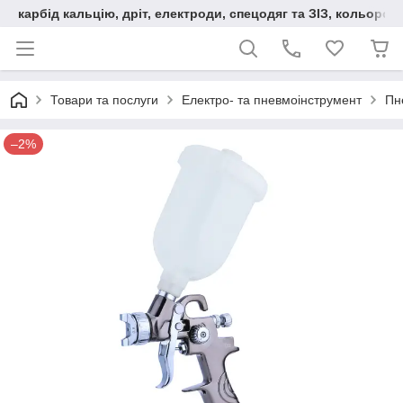
карбід кальцію, дріт, електроди, спецодяг та ЗІЗ, кольорові
Товари та послуги
Електро- та пневмоінструмент
Пн
–2%