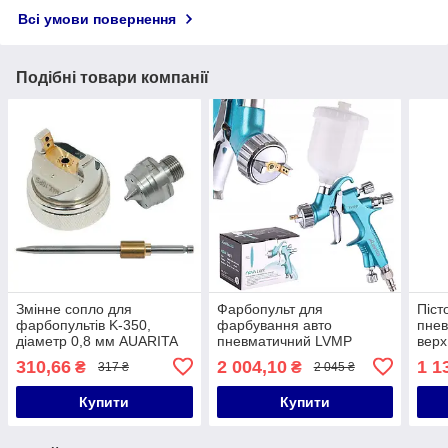
Всі умови повернення
Подібні товари компанії
Змінне сопло для
Фарбопульт для
Піст
фарбопультів K-350,
фарбування авто
пне
діаметр 0,8 мм AUARITA
пневматичний LVMP
верх
NS-K-350-0.8
верх.пласт.бачок 250 мл,
форс
310,66
2 004,10
1 1
₴
₴
317 ₴
2 045 ₴
форсунка-1,0 мм AUARITA
AUAR
0.8
Купити
Купити