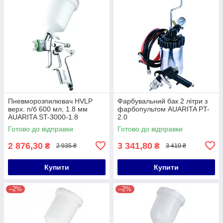
Пневморозпилювач HVLP
Фарбувальний бак 2 літри з
верх. п/б 600 мл, 1.8 мм
фарбопультом AUARITA PT-
AUARITA ST-3000-1.8
2.0
Готово до відправки
Готово до відправки
2 876,30
3 341,80
₴
₴
2 935 ₴
3 410 ₴
Купити
Купити
–2%
–2%