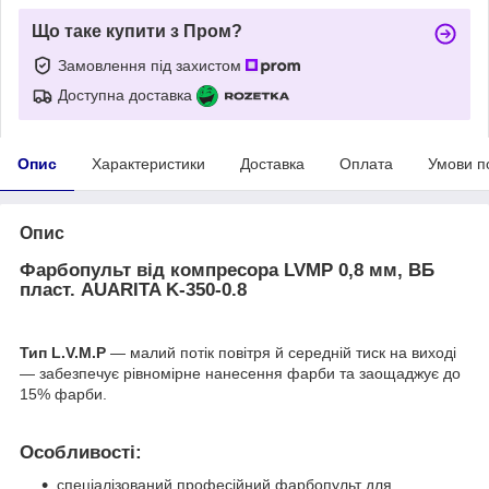
Що таке купити з Пром?
Замовлення під захистом
Доступна доставка
Опис
Характеристики
Доставка
Оплата
Умови п
Опис
Фарбопульт від компресора LVMP 0,8 мм, ВБ
пласт. AUARITA K-350-0.8
Тип L.V.M.P
— малий потік повітря й середній тиск на виході
— забезпечує рівномірне нанесення фарби та заощаджує до
15% фарби.
Особливості:
спеціалізований професійний фарбопульт для