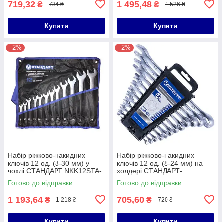
719,32
1 495,48
₴
₴
734 ₴
1 526 ₴
Купити
Купити
–2%
–2%
Набір ріжково-накидних
Набір ріжково-накидних
ключів 12 од. (8-30 мм) у
ключів 12 од. (8-24 мм) на
чохлі СТАНДАРТ NKK12STA-
холдері СТАНДАРТ-
S
NKK12STA
Готово до відправки
Готово до відправки
1 193,64
705,60
₴
₴
1 218 ₴
720 ₴
Купити
Купити