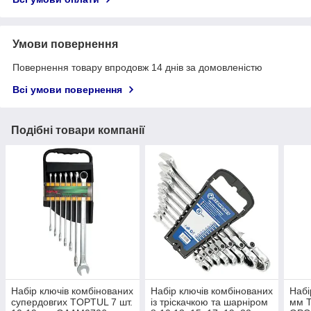
Умови повернення
Повернення товару впродовж 14 днів за домовленістю
Всі умови повернення
Подібні товари компанії
Набір ключів комбінованих
Набір ключів комбінованих
Набі
супердовгих TOPTUL 7 шт.
із тріскачкою та шарніром
мм T