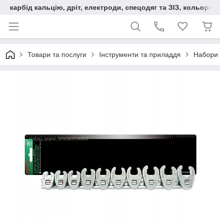
карбід кальцію, дріт, електроди, спецодяг та ЗІЗ, кольорові
Товари та послуги
Інструменти та приладдя
Набори 