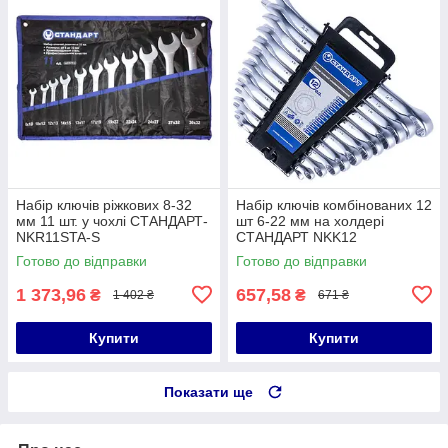
Набір ключів ріжкових 8-32
Набір ключів комбінованих 12
мм 11 шт. у чохлі СТАНДАРТ-
шт 6-22 мм на холдері
NKR11STA-S
СТАНДАРТ NKK12
Готово до відправки
Готово до відправки
1 373,96
657,58
₴
₴
1 402 ₴
671 ₴
Купити
Купити
Показати ще