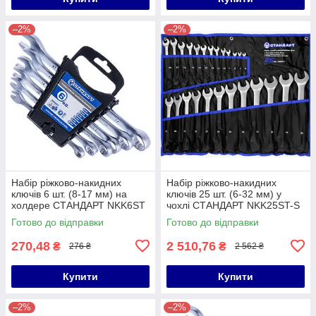
–2%
–2%
Набір ріжково-накидних
Набір ріжково-накидних
ключів 6 шт. (8-17 мм) на
ключів 25 шт. (6-32 мм) у
холдере СТАНДАРТ NKK6ST
чохлі СТАНДАРТ NKK25ST-S
Готово до відправки
Готово до відправки
270,48
2 510,76
₴
₴
276 ₴
2 562 ₴
Купити
Купити
–2%
–2%