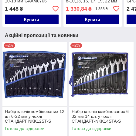
10-19 мм GAAM0706
8-10,13, 15, 17, 19, 22 мм
GPC
8 од. на холдері
1 448
1 330,84
2 4
₴
₴
1 358 ₴
СТАНДАРТ NFGW0801ST
Купити
Купити
Акційні пропозиції та новинки
–2%
–2%
Набір ключів комбінованих 12
Набір ключів комбінованих 6-
шт 6-22 мм у чохлі
32 мм 14 шт. у чохлі
СТАНДАРТ NKK12ST-S
СТАНДАРТ-NKK14STA-S
Готово до відправки
Готово до відправки