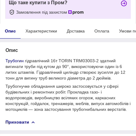
Що таке купити з Пром?
Замовлення під захистом
Опис
Характеристики
Доставка
Оплата
Умови п
Опис
Трубогин
гідравлічний 16т TORIN TRM03003-2 здатний
вигинати труби під кутом до 90°, використовуючи один із 6
литих штампів. Гідравлічний циліндр створює зусилля до 12
тонн для вигину труб великого діаметра до 2 дюймів.
Трубогнучке обладнання широко застосовується у сфері
будівельних і ремонтних робіт. Прокладка газо- і
водопроводів, виробництво всіляких огорож, каркасних
конструкцій, гойдалок, тренажерів, меблів, випуск автомобілів і
мотоциклів — зона застосування трубогнибальних верстатів.
Приховати