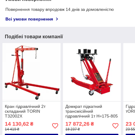
Повернення товару впродовж 14 днів за домовленістю
Всі умови повернення
Подібні товари компанії
Кран гідравлічний 2т
Домкрат підкатний
Гідр
складаний TORIN
трансмісійний
тOR
T32002X
гідравлічний 1т Н=175-805
mm TORIN TRTL0702-1
14 130,62
17 872,26
23 
₴
₴
14 419 ₴
18 237 ₴
23 55