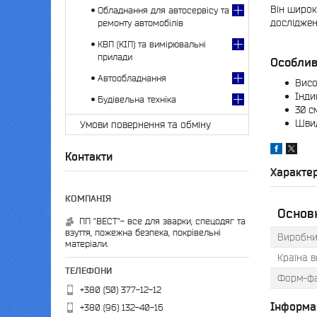
Він широк
Обладнання для автосервісу та
досліджен
ремонту автомобілів
КВП (КІП) та вимірювальні
прилади
Особлив
Автообладнання
Висо
Інди
Будівельна техніка
30 с
Швид
Умови повернення та обміну
Контакти
Характе
Основ
ПП "ВЕСТ"- все для зварки, спецодяг та
взуття, пожежна безпека, покрівельні
Виробни
матеріали.
Країна 
Форм-ф
+380 (50) 377-12-12
Інформа
+380 (96) 132-40-16