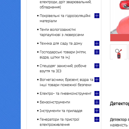
електроди, дріт зварювальний,
обладнання)
Покрівельні та гідроізоляційні
матеріали
Тенти вологозахистні
тарпаулінові з люверсами
Техніка для саду та дому
Господарські товари (мітли,
відра, щітки та ін,)
Спецодяг захисний, робоче
взуття та ЗІЗ
Вогнегасники, брезент, відра та
інші товари пожежної безпеки
Електро- та пневмоінструмент
Бензоінструменти
Детекто
Інструменти та приладдя
Генератори та пристрої
Детектор
електроживлення
наявність 