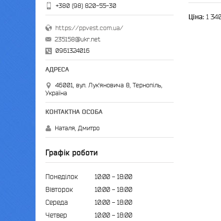
+380 (98) 820-55-30
Ціна:
1 340
https://ppvest.com.ua/
235158@ukr.net
0961324016
46001, вул. Лук'яновича 8, Тернопіль,
Україна
Наталя, Дмитро
Графік роботи
Понеділок
10:00
18:00
Вівторок
10:00
18:00
Середа
10:00
18:00
Четвер
10:00
18:00