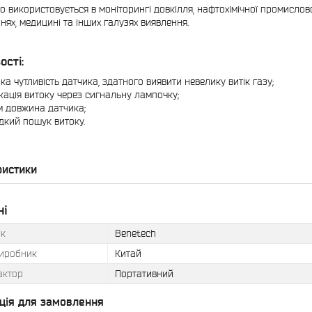
о використовується в моніторингі довкілля, нафтохімічної промислово
нях, медицині та інших галузях виявлення.
ості:
ка чутливість датчика, здатного виявити невелику витік газу;
кація витоку через сигнальну лампочку;
м довжина датчика;
кий пошук витоку.
ристики
ні
к
Benetech
виробник
Китай
актор
Портативний
ція для замовлення