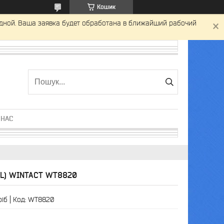
Кошик
одной. Ваша заявка будет обработана в ближайший рабочий
 НАС
LEL) WINTACT WT8820
ріб
Код:
WT8820