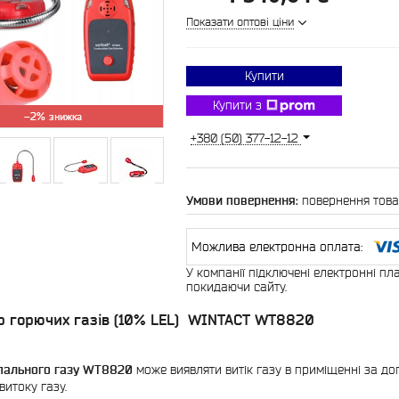
Показати оптові ціни
Купити
Купити з
–2%
+380 (50) 377-12-12
повернення това
У компанії підключені електронні пл
покидаючи сайту.
р горючих газів (10% LEL) WINTACT WT8820
 пального газу WT8820
може виявляти витік газу в приміщенні за до
витоку газу.