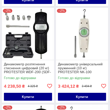
–2%
–2%
Динамометр розтягнення
Динамометр універсальний
стиснення цифровий (20 кг)
пружинний (10 кг)
PROTESTER WDF-200 (SDF-
PROTESTER NK-100
200)
Готово до відправки
Готово до відправки
4 238,50
3 424,12
₴
₴
4 325 ₴
3 494 ₴
Купити
Купити
–2%
–2%