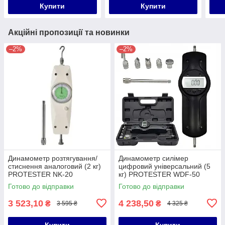
Купити
Купити
Акційні пропозиції та новинки
–2%
–2%
Динамометр розтягування/
Динамометр силімер
стиснення аналоговий (2 кг)
цифровий універсальний (5
PROTESTER NK-20
кг) PROTESTER WDF-50
(SDF-50)
Готово до відправки
Готово до відправки
3 523,10
4 238,50
₴
₴
3 595 ₴
4 325 ₴
Купити
Купити