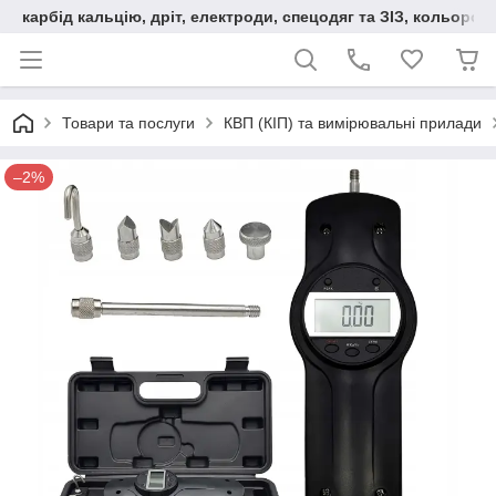
карбід кальцію, дріт, електроди, спецодяг та ЗІЗ, кольорові
Товари та послуги
КВП (КІП) та вимірювальні прилади
–2%