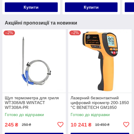
Купити
Купити
Акційні пропозиції та новинки
–2%
–2%
Щуп термометра для гриля
Лазерний безконтактний
WT308A/B WINTACT
цифровий пірометр 200-1850
WT308A-PR
°C BENETECH GM1850
Готово до відправки
Готово до відправки
245
10 241
₴
₴
250 ₴
10 450 ₴