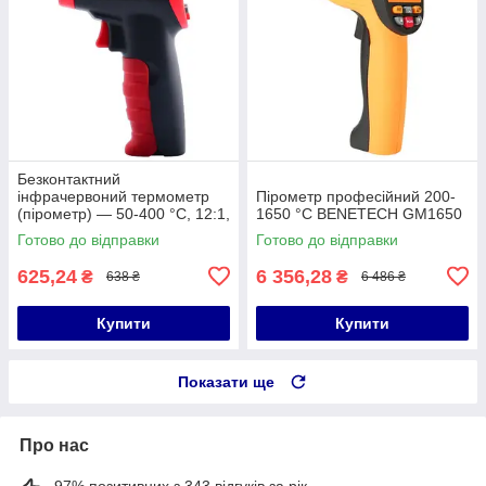
Безконтактний
інфрачервоний термометр
Пірометр професійний 200-
(пірометр) — 50-400 °C, 12:1,
1650 °C BENETECH GM1650
EMS = 0,1-1 WINTACT
Готово до відправки
Готово до відправки
WT326A
625,24
6 356,28
₴
₴
638 ₴
6 486 ₴
Купити
Купити
Показати ще
Про нас
97% позитивних з 343 відгуків за рік