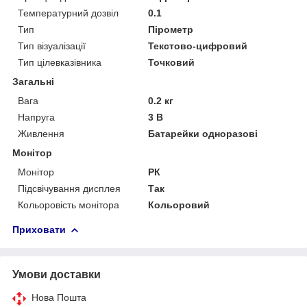
Температурний дозвіл
0.1
Тип
Пірометр
Тип візуалізації
Текстово-цифровий
Тип цілевказівника
Точковий
Загальні
Вага
0.2 кг
Напруга
3 В
Живлення
Батарейки одноразові
Монітор
Монітор
РК
Підсвічування дисплея
Так
Кольоровість монітора
Кольоровий
Приховати
Умови доставки
Нова Пошта