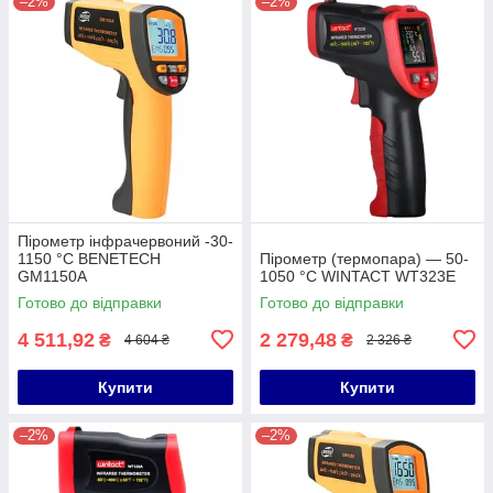
–2%
–2%
Пірометр інфрачервоний -30-
1150 °C BENETECH
Пірометр (термопара) — 50-
GM1150A
1050 °C WINTACT WT323E
Готово до відправки
Готово до відправки
4 511,92
2 279,48
₴
₴
4 604 ₴
2 326 ₴
Купити
Купити
–2%
–2%