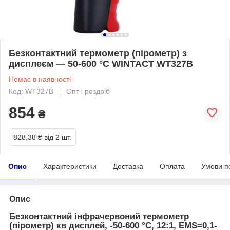
Безконтактний термометр (пірометр) з
дисплеєм — 50-600 °C WINTACT WT327B
Немає в наявності
Код: WT327B
Опт і роздріб
854
₴
828,38 ₴
від 2 шт.
Опис
Характеристики
Доставка
Оплата
Умови п
Опис
Безконтактний інфрачервоний термометр
(пірометр) кв дисплей, -50-600 °C, 12:1, EMS=0,1-