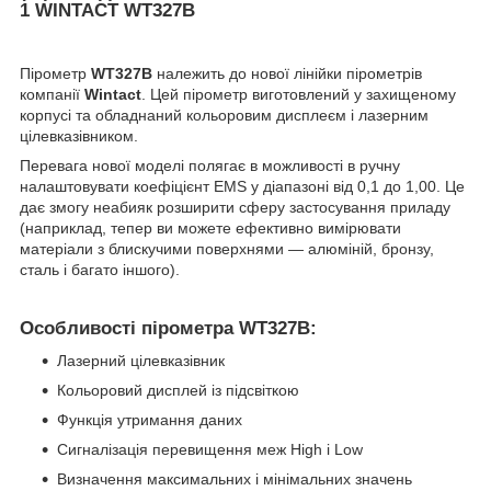
1 WINTACT WT327B
Пірометр
WT327B
належить до нової лінійки пірометрів
компанії
Wintact
. Цей пірометр виготовлений у захищеному
корпусі та обладнаний кольоровим дисплеєм і лазерним
цілевказівником.
Перевага нової моделі полягає в можливості в ручну
налаштовувати коефіцієнт EMS у діапазоні від 0,1 до 1,00. Це
дає змогу неабияк розширити сферу застосування приладу
(наприклад, тепер ви можете ефективно вимірювати
матеріали з блискучими поверхнями — алюміній, бронзу,
сталь і багато іншого).
Особливості пірометра
WT327B:
Лазерний цілевказівник
Кольоровий дисплей із підсвіткою
Функція утримання даних
Сигналізація перевищення меж High і Low
Визначення максимальних і мінімальних значень