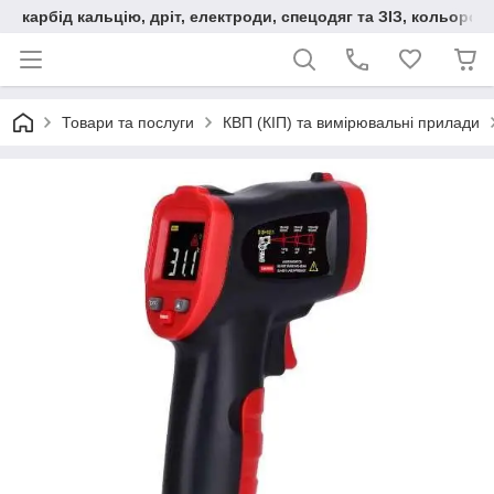
карбід кальцію, дріт, електроди, спецодяг та ЗІЗ, кольорові
Товари та послуги
КВП (КІП) та вимірювальні прилади