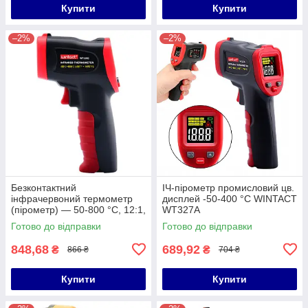
Купити
Купити
–2%
–2%
Безконтактний
ІЧ-пірометр промисловий цв.
інфрачервоний термометр
дисплей -50-400 °C WINTACT
(пірометр) — 50-800 °C, 12:1,
WT327A
EMS = 0,1-1 WINTACT
Готово до відправки
Готово до відправки
WT326C
848,68
689,92
₴
₴
866 ₴
704 ₴
Купити
Купити