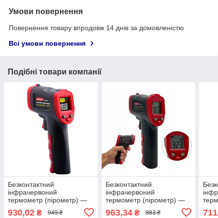
Умови повернення
Повернення товару впродовж 14 днів за домовленістю
Всі умови повернення
Подібні товари компанії
Безконтактний
Безконтактний
Безк
інфрачервоний
інфрачервоний
інф
термометр (пірометр) —
термометр (пірометр) —
терм
50-800 °C, 12:1, EMS =
50-950 °C, 12:1, EMS =
50-6
930,02
963,34
711
₴
₴
949 ₴
983 ₴
0,1-1 WINTACT WT327C
0,1-1 WINTACT WT326D
0,1