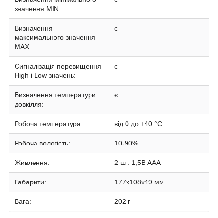
значення MIN:
Визначення
є
максимального значення
MAX:
Сигналізація перевищення
є
High і Low значень:
Визначення температури
є
довкілля:
Робоча температура:
від 0 до +40 °C
Робоча вологість:
10-90%
Живлення:
2 шт. 1,5В АAА
Габарити:
177x108x49 мм
Вага:
202 г