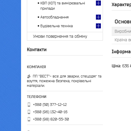
КВП (КІП) та вимірювальні
Характе
прилади
Автообладнання
Основн
Будівельна техніка
Виробни
Умови повернення та обміну
Країна 
Контакти
Інформа
Ціна:
636 
ПП "ВЕСТ"- все для зварки, спецодяг та
взуття, пожежна безпека, покрівельні
матеріали.
+380 (50) 377-12-12
+380 (96) 132-40-16
+380 (98) 820-55-30