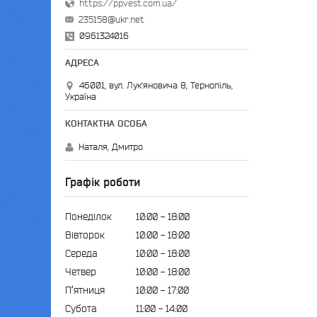
https://ppvest.com.ua/
235158@ukr.net
0961324016
46001, вул. Лук'яновича 8, Тернопіль,
Україна
Наталя, Дмитро
Графік роботи
Понеділок
10:00
18:00
Вівторок
10:00
18:00
Середа
10:00
18:00
Четвер
10:00
18:00
Пʼятниця
10:00
17:00
Субота
11:00
14:00