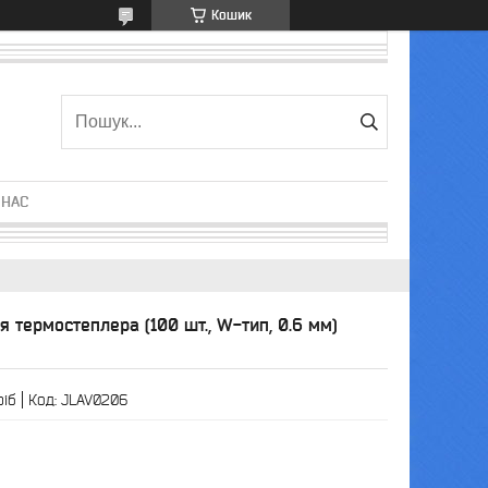
Кошик
 НАС
 термостеплера (100 шт., W-тип, 0.6 мм)
ріб
Код:
JLAV0206