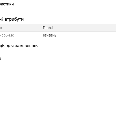
ристики
і атрибути
к
Toptul
виробник
Тайвань
ція для замовлення
₴