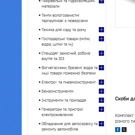
Покрівельні та гідроізоляційні
матеріали
Тенти вологозахистні
тарпаулінові з люверсами
Техніка для саду та дому
Господарські товари (мітли,
відра, щітки та ін,)
Спецодяг захисний, робоче
взуття та ЗІЗ
Вогнегасники, брезент, відра та
інші товари пожежної безпеки
Електро- та пневмоінструмент
Бензоінструменти
Скоби д
Інструменти та приладдя
Генератори та пристрої
електроживлення
Комплект 
різного ти
Обладнання для автосервісу та
ремонту автомобілів