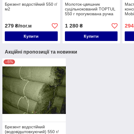
Брезент водостійкий 550 г/
Молоток-цвяшник
Маст
м2
суцільнокований TOPTUL
конс
550 г прогумована ручка
Mobi
HABD2034
MOB
279
1 280
294
₴/пог.м
₴
Купити
Купити
Акційні пропозиції та новинки
–5%
Брезент водостійкий
(водовідштовхуючий) 550 г/