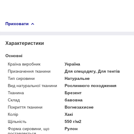
Приховати
Характеристики
Основні
Країна виробник
Україна
Призначення тканини
Для спецодягу, Для тентів
Тип сировини
Натуральне
Вид натуральної тканини
Рослинного походження
Тканина
Брезент
Склад
бавовна
Покриття тканини
Вогнезахисне
Колір
Хакі
Щільність
550 г/м2
Форма сировини, що
Рулон
поставляється