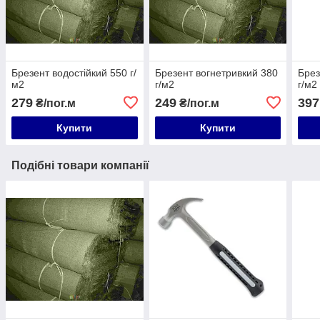
Брезент водостійкий 550 г/
Брезент вогнетривкий 380
Брез
м2
г/м2
г/м2
279
249
397
₴/пог.м
₴/пог.м
Купити
Купити
Подібні товари компанії