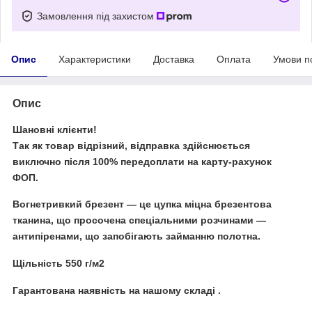
Замовлення під захистом
Опис
Характеристики
Доставка
Оплата
Умови п
Опис
Шановні клієнти!
Так як товар відрізний, відправка здійснюється
виключно після 100% передоплати на карту-рахунок
ФОП.
Вогнетривкий брезент
— це цупка міцна брезентова
тканина, що просочена спеціальними розчинами —
антипіренами, що запобігають займанню полотна.
Щільність 550 г/м2
Гарантована наявність на нашому складі .