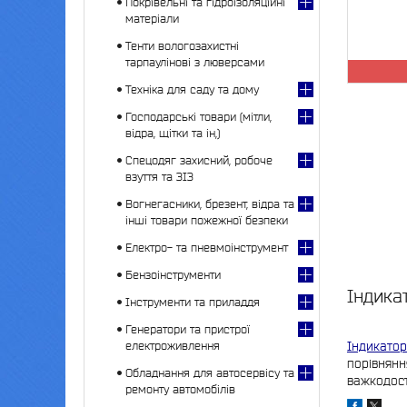
Покрівельні та гідроізоляційні
матеріали
Тенти вологозахистні
тарпаулінові з люверсами
Техніка для саду та дому
Господарські товари (мітли,
відра, щітки та ін,)
Спецодяг захисний, робоче
взуття та ЗІЗ
Вогнегасники, брезент, відра та
інші товари пожежної безпеки
Електро- та пневмоінструмент
Бензоінструменти
Індика
Інструменти та приладдя
Генератори та пристрої
Індикатор
електроживлення
порівнянн
Обладнання для автосервісу та
важкодост
ремонту автомобілів