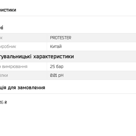
ристики
ні
к
PROTESTER
виробник
Китай
тувальницькі характеристики
н вимірювання
25 бар
ілки
0.01 pH
ція для замовлення
06 ₴