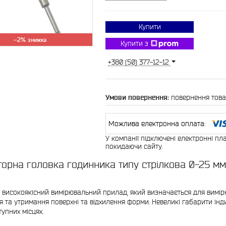
Купити
–2%
Купити з
+380 (50) 377-12-12
повернення това
У компанії підключені електронні пл
покидаючи сайту.
торна головка годинника типу стрілкова 0-25 м
високоякісний вимірювальний прилад, який визначається для вимір
я та утримання поверхні та відхилення форми. Невеликі габарити ін
упних місцях.