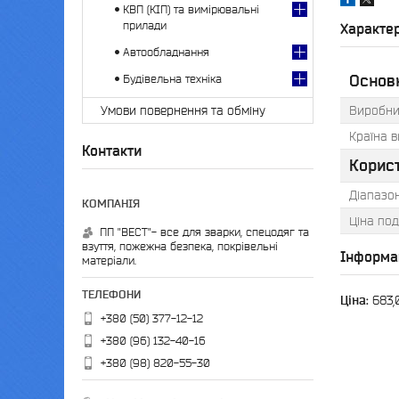
КВП (КІП) та вимірювальні
прилади
Характе
Автообладнання
Основ
Будівельна техніка
Виробни
Умови повернення та обміну
Країна 
Контакти
Корис
Діапазо
Ціна под
ПП "ВЕСТ"- все для зварки, спецодяг та
взуття, пожежна безпека, покрівельні
Інформа
матеріали.
Ціна:
683,
+380 (50) 377-12-12
+380 (96) 132-40-16
+380 (98) 820-55-30