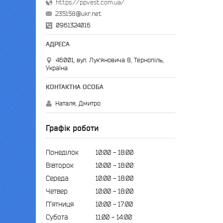
https://ppvest.com.ua/
235158@ukr.net
0961324016
46001, вул. Лук'яновича 8, Тернопіль,
Україна
Наталя, Дмитро
Графік роботи
Понеділок
10:00
18:00
Вівторок
10:00
18:00
Середа
10:00
18:00
Четвер
10:00
18:00
Пʼятниця
10:00
17:00
Субота
11:00
14:00