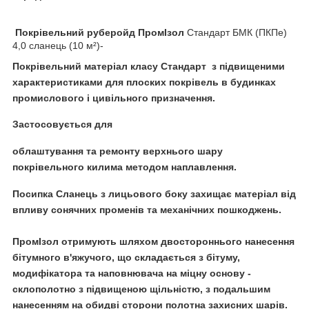
Покрівельний руберойд ПромІзол
Стандарт БМК (ПКПе)
4,0 сланець (10 м²)-
Покрівельний матеріал класу Стандарт з підвищеними
характеристиками
для плоских покрівель
в будинках
промислового і цивільного призначення.
Застосовується для
облаштування та ремонту верхнього шару
покрівельного килима
методом наплавлення
.
Посипка Сланець
з лицьового боку захищає матеріал
від
впливу сонячних променів та механічних пошкоджень.
ПромІзол отримують шляхом двостороннього нанесення
бітумного в'яжучого, що складається з бітуму,
модифікатора та наповнювача на міцну основу -
склополотно з підвищеною щільністю
, з подальшим
нанесенням на обидві сторони полотна захисних шарів.