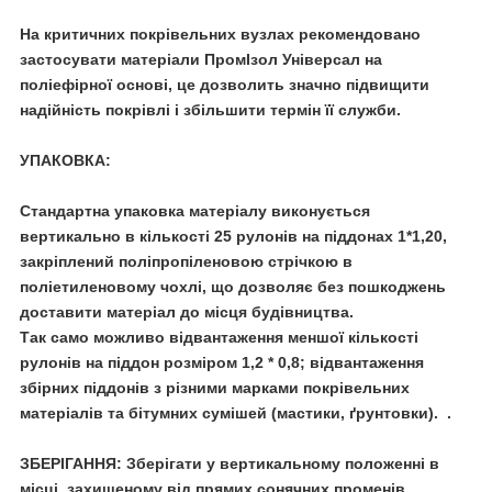
На критичних покрівельних вузлах рекомендовано
застосувати матеріали ПромІзол Універсал на
поліефірної основі, це дозволить значно підвищити
надійність покрівлі і збільшити термін її служби.
УПАКОВКА:
Стандартна упаковка матеріалу виконується
вертикально в кількості 25 рулонів на піддонах 1*1,20,
закріплений поліпропіленовою стрічкою в
поліетиленовому чохлі, що дозволяє без пошкоджень
доставити матеріал до місця будівництва.
Так само можливо відвантаження меншої кількості
рулонів на піддон розміром 1,2 * 0,8; відвантаження
збірних піддонів з різними марками покрівельних
матеріалів та бітумних сумішей (мастики, ґрунтовки). .
ЗБЕРІГАННЯ: Зберігати у вертикальному положенні в
місці, захищеному від прямих сонячних променів.