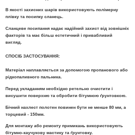
В якості захисних шарів використовують
полімерну
плівку та посипку сланець
.
Сланцеве посипання надає надійний захист від зовнішніх
факторів та має більш естетичний і привабливий
вигляд.
СПОСІБ ЗАСТОСУВАННЯ:
Матеріал
наплавляється за допомогою пропанового або
рідкопаливного пальника.
Перед укладанням
необхідно ретельно очистити і
висушити поверхню та
обробити бітумною ґрунтовкою
.
Бічний нахлест полотен повинен бути не менше 80 мм, а
торцевий - 150мм.
Для монтажу або ремонту примикань використовують
бітумно-каучукову мастику та ґрунтовку.