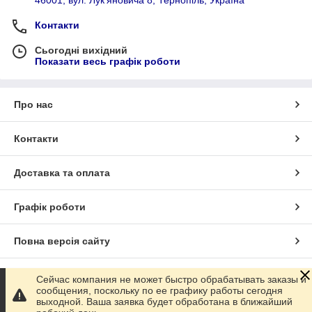
46001, вул. Лук'яновича 8, Тернопіль, Україна
Контакти
Сьогодні вихідний
Показати весь графік роботи
Про нас
Контакти
Доставка та оплата
Графік роботи
Повна версія сайту
Сайт створено на маркетплейсі
Prom.ua
Сейчас компания не может быстро обрабатывать заказы и
сообщения, поскольку по ее графику работы сегодня
выходной. Ваша заявка будет обработана в ближайший
Політика конфіденційності