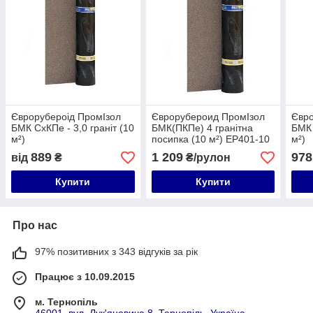
Єврорубероід ПромІзол
Єврорубероид ПромІзол
Євр
БМК СхКПе - 3,0 граніт (10
БМК(ПКПе) 4 гранітна
БМК 
м²)
посипка (10 м²) EP401-10
м²)
889
1 209
978
від
₴
₴/рулон
Купити
Купити
Про нас
97% позитивних з 343 відгуків за рік
Працює з 10.09.2015
м. Тернопіль