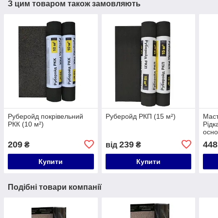
З цим товаром також замовляють
Руберойд покрівельний
Руберойд РКП (15 м²)
Маст
РКК (10 м²)
Рідк
осно
209
239
448
₴
від
₴
Купити
Купити
Подібні товари компанії