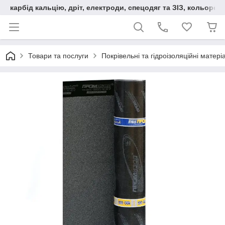
карбід кальцію, дріт, електроди, спецодяг та ЗІЗ, кольорові
Товари та послуги
Покрівельні та гідроізоляційні матері