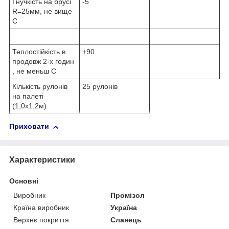
Гнучкість на брусі
-5
R=25мм, не вище
С
Теплостійкість в
+90
продовж 2-х годин
, не меньш С
Кількість рулонів
25 рулонів
на палеті
(1,0х1,2м)
Приховати
Характеристики
Основні
Виробник
Промізол
Країна виробник
Україна
Верхнє покриття
Сланець