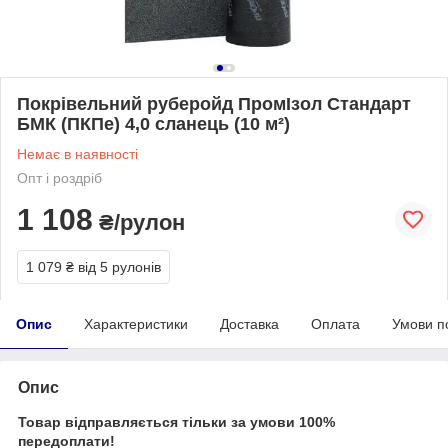
Покрівельний руберойд ПромІзол Стандарт
БМК (ПКПе) 4,0 сланець (10 м²)
Немає в наявності
Опт і роздріб
1 108
₴/рулон
1 079 ₴
від 5 рулонів
Опис
Характеристики
Доставка
Оплата
Умови п
Опис
Товар відправляється тільки за умови 100%
передоплати!