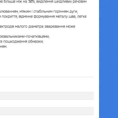
 більше ніж на 30%, виділення шкідливих речовин
люванням, м'яким і стабільним горінням дуги,
 покриття, відмінне формування металу шва, легке
лектродів малого діаметра зварювання може
арювальниками-початківцями;
без пошкодження обмазки;
ням.