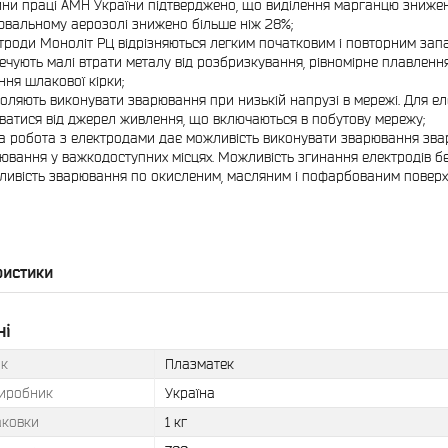
ни праці АМН України підтверджено, що виділення марганцю знижене
ювальному аерозолі знижено більше ніж 28%;
троди Моноліт РЦ відрізняються легким початковим і повторним запа
ечують малі втрати металу від розбризкування, рівномірне плавлення
ння шлакової кірки;
оляють виконувати зварювання при низькій напрузі в мережі. Для е
ватися від джерел живлення, що включаються в побутову мережу;
а робота з електродами дає можливість виконувати зварювання зв
ювання у важкодоступних місцях. Можливість згинання електродів 
ивість зварювання по окисленим, масляним і пофарбованим поверх
ристики
ні
к
Плазматек
виробник
Україна
аковки
1 кг