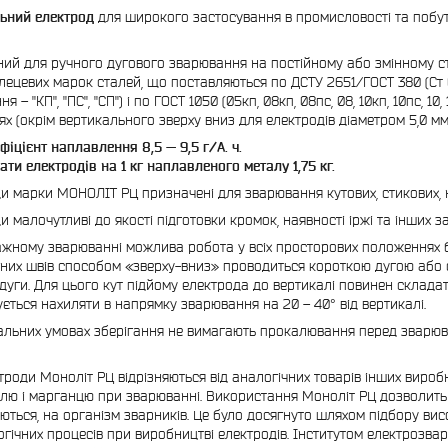
льний електрод
для широкого застосування в промисловості та побу
ий для ручного дугового зварювання на постійному або змінному стр
ецевих марок сталей, що поставляються по ДСТУ 2651/ГОСТ 380 (Ст 0, Ст 1
 – "КП", "ПС", "СП") і по ГОСТ 1050 (05кп, 08кп, 08пс, 08, 10кп, 10пс, 10,
х (окрім вертикального зверху вниз для електродів діаметром 5,0 мм
фіцієнт наплавлення 8,5 — 9,5 г/А. ч.
ати електродів на 1 кг наплавленого металу 1,75 кг.
 марки МОНОЛІТ РЦ призначені для зварювання кутових, стикових, н
 малочутливі до якості підготовки кромок, наявності іржі та інших 
жному зварюванні можлива робота у всіх просторових положеннях б
них швів способом «зверху-вниз» проводиться короткою дугою або 
дуги. Для цього кут підйому електрода до вертикалі повинен склада
ється нахиляти в напрямку зварювання на 20 – 40° від вертикалі.
льних умовах зберігання не вимагають прокалювання перед зварюва
троди Моноліт РЦ відрізняються від аналогічних товарів інших вир
лю і марганцю при зварюванні. Використання Моноліт РЦ дозволить
ються, на організм зварників. Це було досягнуто шляхом підбору вис
огічних процесів при виробництві електродів. Інститутом електрозвар