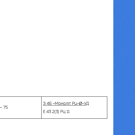
Э 46 –Монолiт РЦ-Ø-УД
— 75
Е 43 2(3) РЦ 11