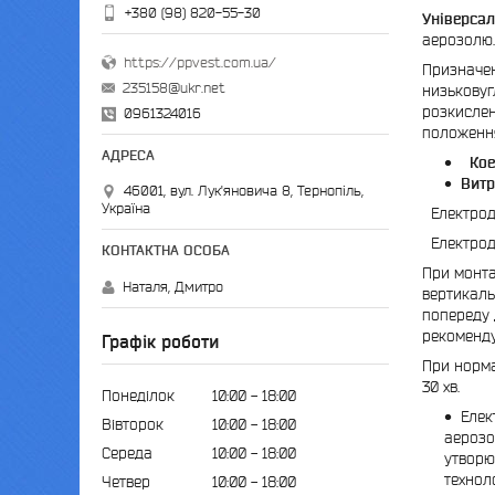
+380 (98) 820-55-30
Універса
аерозолю.
https://ppvest.com.ua/
Призначен
235158@ukr.net
низьковугл
розкислення
0961324016
положення
Кое
Витр
46001, вул. Лук'яновича 8, Тернопіль,
Україна
Електроди
Електроди
При монта
Наталя, Дмитро
вертикаль
попереду 
рекоменду
Графік роботи
При норма
30 хв.
Понеділок
10:00
18:00
Елек
Вівторок
10:00
18:00
аерозо
Середа
10:00
18:00
утворю
технол
Четвер
10:00
18:00