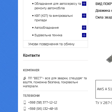
Обладнання для автосервісу та
ВИД ПОКР
ремонту автомобілів
Довжина 
КВП (КІП) та вимірювальні
Сила зва
прилади
Автообладнання
Будівельна техніка
Умови повернення та обміну
Контакти
ПП "ВЕСТ"- все для зварки, спецодяг та
взуття, пожежна безпека, покрівельні
матеріали.
AWS A 5.1
+380 (50) 377-12-12
ТУ У 28.7
+380 (96) 132-40-16