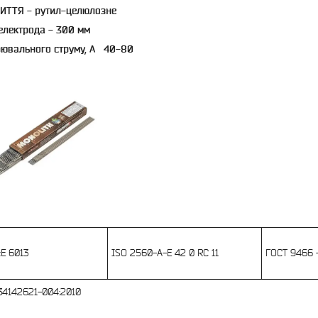
ИТТЯ - рутил-целюлозне
електрода - 300 мм
рювального струму, А 40-80
:E 6013
ISO 2560-A-E 42 0 RC 11
ГОСТ 9466 
-34142621-004:2010