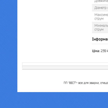
Довжина
Діаметр
Максима
струм
Мінімал
струм
Інформа
Ціна:
239 