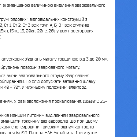
ті зі зменшеною величиною виділення зварювального
умі рядових і відповідальних конструкцій з
, Ст 2, Ст 3 всіх груп А, Б, В і всіх ступенів
 15кп, 15пс, 15, 20кп, 20пс, 20), у всіх просторових
).
апусткових з'єднань металу товщиною від 3 до 20 мм.
забруднень поверхні зварюваного металу.
ез зміни зварювального струму. Зварювання
обпиранням. Не слід допускати затікання шлаку
ти 40 – 70°. У нижньому положенні електрод
нням. У разі зволоження прокалювання: 110±10°С 25-
обників меншим питомим виділенням зварювального
 зменшити токсичну дію аерозолів, що при цьому
окоякісної сировини і високим рівнем контролю
ювання ім. Є.О. Патона НАН України та Інститутом