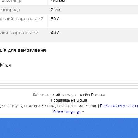
 електрода
300 мм
 електрода
2 мм
льний зварювальний
80 А
ьний зварювальний
40 А
ція для замовлення
₴/пач
Сайт створений на маркетплейсі
Prom.ua
Продавець на Bigl.ua
ПП "ВЕСТ"- все для зварки, спецодяг та взуття, пожежна безпека, покрівельні матеріали. |
Поскаржитися на кон
Select Language
▼