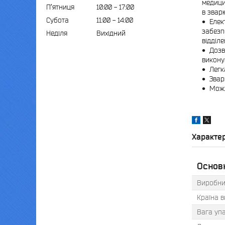
медици
Пʼятниця
10:00
17:00
в звар
Субота
11:00
14:00
Елек
забезп
Неділя
Вихідний
відділе
Дозв
викону
Легк
Звар
Можл
Характе
Основ
Виробни
Країна 
Вага уп