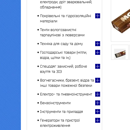
електроди, дріт зварювальний,
обладнання)
Покрівельні та гідроізоляційні
матеріали
Тенти вологозахистні
тарпаулінові з люверсами
Техніка для саду та дому
Господарські товари (мітли,
відра, щітки та ін,)
Спецодяг захисний, робоче
взуття та ЗІЗ
Вогнегасники, брезент, відра та
інші товари пожежної безпеки
Електро- та пневмоінструмент
Бензоінструменти
Інструменти та приладдя
Генератори та пристрої
електроживлення