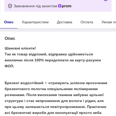
Замовлення під захистом
Опис
Характеристики
Доставка
Оплата
Умови п
Опис
Шановні клієнти!
Так як товар відрізний, відправка здійснюється
виключно після 100% передоплати на карту-рахунок
ФОП.
-
Брезент водостійкий
отримують шляхом просочення
брезентового полотна спеціальними полімерними
розчинами. Після висихання тканина набуває щільної
структури і стає непроникною для вологи і рідин, але
при цьому залишається повітропроникною. Практично
всі брезентові вироби для експлуатації просто неба