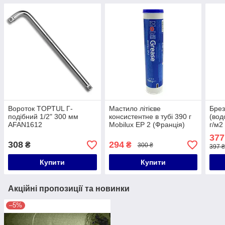
Вороток TOPTUL Г-
Мастило літієве
Брез
подібний 1/2" 300 мм
консистентне в тубі 390 г
(вод
AFAN1612
Mobilux EP 2 (Франція)
г/м2
MOBIL-EP2
377
308
294
₴
₴
300 ₴
397 ₴
Купити
Купити
Акційні пропозиції та новинки
–5%