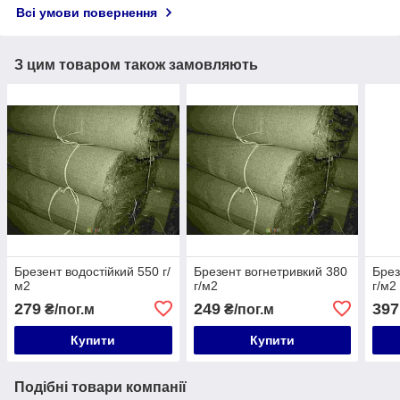
Всі умови повернення
З цим товаром також замовляють
Брезент водостійкий 550 г/
Брезент вогнетривкий 380
Брез
м2
г/м2
г/м2
279
249
397
₴/пог.м
₴/пог.м
Купити
Купити
Подібні товари компанії