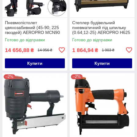
Пневмопістолет
Степлер будівельний
цвяхозабивний (45-90; 225
пневматичний під шпильку
гвоздей) AEROPRO MCN90
(0.64;12-25) AEROPRO H625
Готово до відправки
Готово до відправки
14 656,88
1 864,94
₴
₴
14 956 ₴
1 903 ₴
Купити
Купити
–2%
–2%