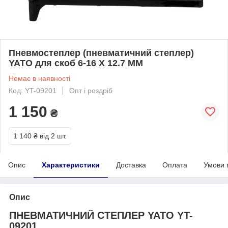
Пневмостеплер (пневматичний степлер)
YATO для скоб 6-16 Х 12.7 ММ
Немає в наявності
Код: YT-09201
Опт і роздріб
1 150
₴
1 140 ₴
від 2 шт.
Опис
Характеристики
Доставка
Оплата
Умови 
Опис
ПНЕВМАТИЧНИЙ СТЕПЛЕР YATO YT-
09201