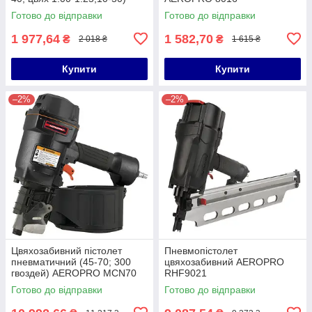
VALU-AIR SF5040E
Готово до відправки
Готово до відправки
1 977,64
1 582,70
₴
₴
2 018 ₴
1 615 ₴
Купити
Купити
–2%
–2%
Цвяхозабивний пістолет
Пневмопістолет
пневматичний (45-70; 300
цвяхозабивний AEROPRO
гвоздей) AEROPRO MCN70
RHF9021
Готово до відправки
Готово до відправки