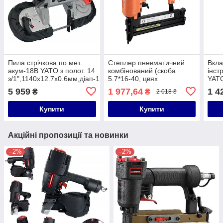
Пила стрічкова по мет.
Степлер пневматичний
Вкла
акум-18В YATO з полот. 14
комбінований (скоба
інст
з/1",1140х12.7х0.6мм,діап-127х127мм(БЕЗ
5.7*16-40, цвях
YATO
АКУМ) DW
1.00*1.25;10-50) VALU-AIR
6х7,
5 959
1 977,64
1 4
₴
₴
2 018 ₴
SF5040E
14х1
Купити
Купити
Акційні пропозиції та новинки
–2%
–2%