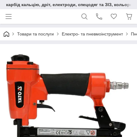
карбід кальцію, дріт, електроди, спецодяг та ЗІЗ, кольорові
Товари та послуги
Електро- та пневмоінструмент
Пн