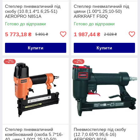
Степлер пневматичний під
Степлер пневматичний під
скобу (10.8;1.4*1.6;25-51)
цвяхи (1.00*1.25;10-50)
AEROPRO N851A
AIRKRAFT F50Q
Готово до відправки
Готово до відправки
5 773,18
1 987,44
₴
₴
5 891 ₴
2 028 ₴
Купити
Купити
–2%
–2%
Степлер пневматичний
Пневмостеплер під скобу
комбінований (скоба 5.7*16-
(12.7;0.65*0.95;6-16)
40, цвях 1.00*1.25;10-50)
AEROPRO 8016