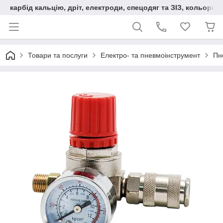
карбід кальцію, дріт, електроди, спецодяг та ЗІЗ, кольорові
Товари та послуги
Електро- та пневмоінструмент
Пн