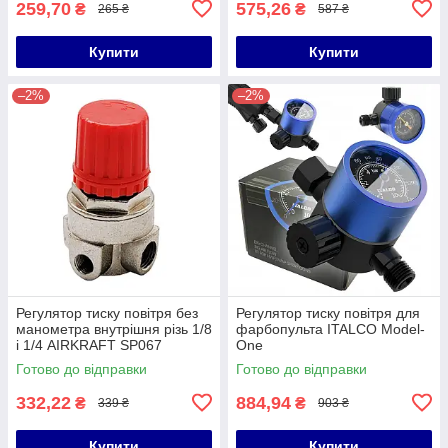
259,70
575,26
₴
₴
265 ₴
587 ₴
Купити
Купити
–2%
–2%
Регулятор тиску повітря без
Регулятор тиску повітря для
манометра внутрішня різь 1/8
фарбопульта ITALCO Model-
і 1/4 AIRKRAFT SP067
One
Готово до відправки
Готово до відправки
332,22
884,94
₴
₴
339 ₴
903 ₴
Купити
Купити