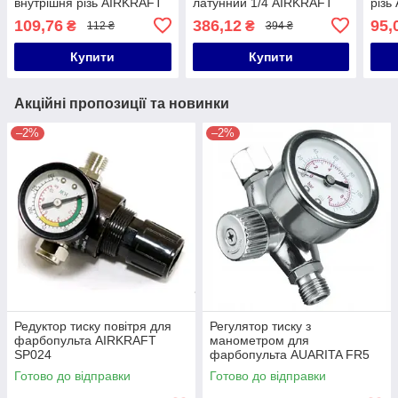
внутрішня різь AIRKRAFT
латунний 1/4 AIRKRAFT
різь
SE1-4SF
SP002
109,76
386,12
95,
₴
₴
112 ₴
394 ₴
Купити
Купити
Акційні пропозиції та новинки
–2%
–2%
Редуктор тиску повітря для
Регулятор тиску з
фарбопульта AIRKRAFT
манометром для
SP024
фарбопульта AUARITA FR5
Готово до відправки
Готово до відправки