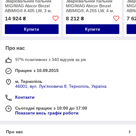
Зварювальний пальник
Зварювальний пальник
Звар
MIG/MAG Abicor Binzel
MIG/MAG Abicor Binzel
MIG/
ABIMIG® A 405 LW, 3 м,
ABIMIG®, A 255 LW, 4 м,
ABIM
KZ-2 TK
KZ-2
KZ-
14 924
8 212
7 6
₴
₴
Купити
Купити
Про нас
97% позитивних з 340 відгуків за рік
Працює з 10.09.2015
м. Тернопіль
46001, вул. Лук'яновича 8, Тернопіль, Україна
Контакти
Сьогодні працює з 10:00 до 17:00
Показати весь графік роботи
Про нас