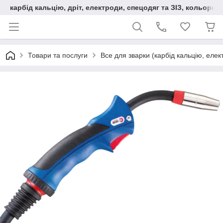
карбід кальцію, дріт, електроди, спецодяг та ЗІЗ, кольорові
Товари та послуги
Все для зварки (карбід кальцію, еле