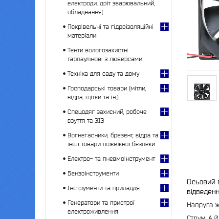
електроди, дріт зварювальний,
обладнання)
Покрівельні та гідроізоляційні
матеріали
Тенти вологозахистні
тарпаулінові з люверсами
Техніка для саду та дому
Господарські товари (мітли,
відра, щітки та ін,)
Спецодяг захисний, робоче
взуття та ЗІЗ
Вогнегасники, брезент, відра та
інші товари пожежної безпеки
Електро- та пневмоінструмент
Бензоінструменти
Осьовий в
Інструменти та приладдя
відведен
Генератори та пристрої
Напруга ж
електроживлення
Струм, А 0