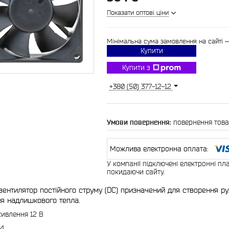
Показати оптові ціни
Мінімальна сума замовлення на сайті 
Купити
Купити з
+380 (50) 377-12-12
повернення това
У компанії підключені електронні пл
покидаючи сайту.
ентилятор постійного струму (DC) призначений для створення рух
ня надлишкового тепла.
ивлення 12 В
,4