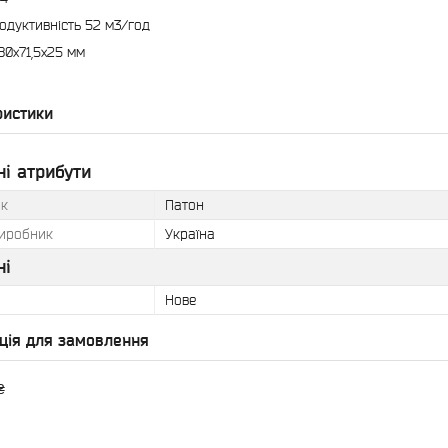
одуктивність 52 м3/год
80х71,5х25 мм
ристики
і атрибути
к
Патон
виробник
Україна
ні
Нове
ція для замовлення
₴