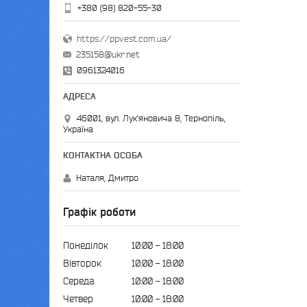
+380 (98) 820-55-30
https://ppvest.com.ua/
235158@ukr.net
0961324016
46001, вул. Лук'яновича 8, Тернопіль,
Україна
Наталя, Дмитро
Графік роботи
Понеділок
10:00
18:00
Вівторок
10:00
18:00
Середа
10:00
18:00
Четвер
10:00
18:00