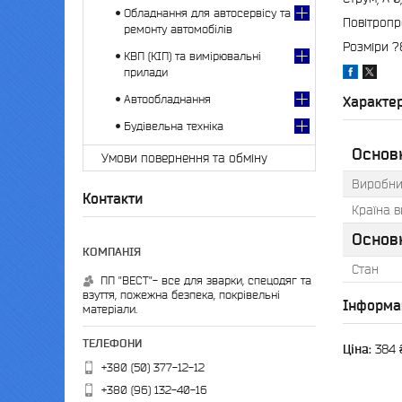
Обладнання для автосервісу та
Повітропр
ремонту автомобілів
Розміри ?
КВП (КІП) та вимірювальні
прилади
Автообладнання
Характе
Будівельна техніка
Основн
Умови повернення та обміну
Виробни
Контакти
Країна 
Основ
Стан
ПП "ВЕСТ"- все для зварки, спецодяг та
взуття, пожежна безпека, покрівельні
Інформа
матеріали.
Ціна:
384 
+380 (50) 377-12-12
+380 (96) 132-40-16