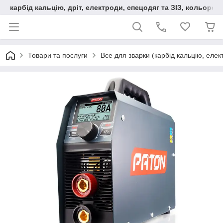
карбід кальцію, дріт, електроди, спецодяг та ЗІЗ, кольорові
Товари та послуги
Все для зварки (карбід кальцію, еле