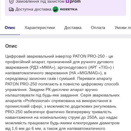
Замовлення під захистом
Доступна доставка
Опис
Характеристики
Доставка
Оплата
Умови п
Опис
Цифровий зварювальний інвертор PATON PRO-250
- це
професійний апарат, призначений для ручного дугового
зварювання (РДЗ «MMA»), аргонодугового (АРГ «TIG») і
напівавтоматичного зварювання (НА «MIG/MAG»), в
середовищі захисних газів і сумішей. Переваги апарату
PATON PRO-250 полягають в повністю цифровому способі
управління. Завдяки РК-дисплею апарат зручно
налаштовувати під будь-яке завдання. Серія зварювальних
апаратів «Professional» спрямована на використання в
промисловій сфері, з можливістю додаткових регулювань.
PRO-250 забезпечує фактично безперервну тривалість
навантаження на номінальному струмі до 250А, що надає
можливість працювати будь-якими електродами діаметром
від 1,6 мм до 6 мм, а також для напівавтоматичного