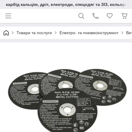
карбід кальцію, дріт, електроди, спецодяг та ЗІЗ, кольорові
Товари та послуги
Електро- та пневмоінструмент
Вит