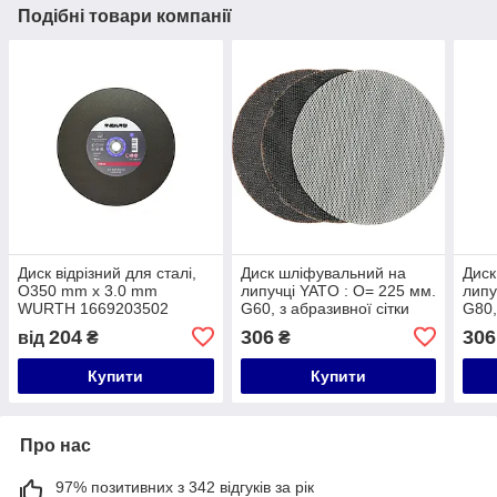
Подібні товари компанії
Диск відрізний для сталі,
Диск шліфувальний на
Диск
O350 mm x 3.0 mm
липучці YATO : O= 225 мм.
липу
WURTH 1669203502
G60, з абразивної сітки
G80,
для штукатурки, 3 шт [100]
для 
204
306
306
від
₴
₴
Купити
Купити
Про нас
97% позитивних з 342 відгуків за рік