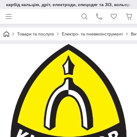
карбід кальцію, дріт, електроди, спецодяг та ЗІЗ, кольорові
Товари та послуги
Електро- та пневмоінструмент
Вит