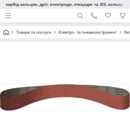
карбід кальцію, дріт, електроди, спецодяг та ЗІЗ, кольорові
Товари та послуги
Електро- та пневмоінструмент
Вит