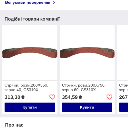
Всі умови повернення
Подібні товари компанії
Стрічки, розм.200X550,
Стрічки, розм.200X750,
Стрі
зерно 40, CS310X
зерно 60, CS310X
зерн
313,30
354,59
267
₴
₴
Купити
Купити
Про нас