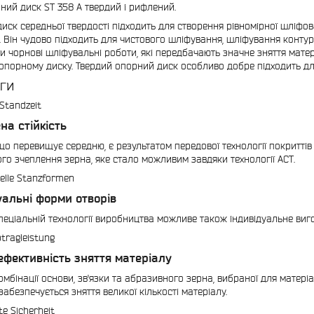
ний диск ST 358 A твердий і рифлений.
иск середньої твердості підходить для створення рівномірної шліфова
. Він чудово підходить для чистового шліфування, шліфування контур
и чорнові шліфувальні роботи, які передбачають значне зняття матері
опорному диску. Твердий опорний диск особливо добре підходить дл
ги
на стійкість
 що перевищує середню, є результатом передової технології покриттів 
го зчеплення зерна, яке стало можливим завдяки технології ACT.
уальні форми отворів
пеціальній технології виробництва можливе також індивідуальне виг
ефективність зняття матеріалу
омбінації основи, зв'язки та абразивного зерна, вибраної для матер
 забезпечується зняття великої кількості матеріалу.