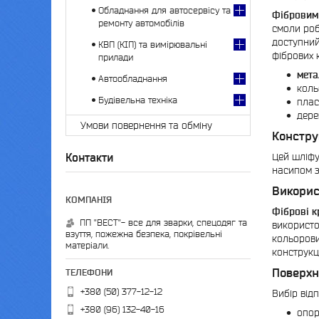
Обладнання для автосервісу та
Фібровим
ремонту автомобілів
смоли роб
доступний
КВП (КІП) та вимірювальні
фібрових 
прилади
мета
Автообладнання
коль
Будівельна техніка
плас
дере
Умови повернення та обміну
Констру
Цей шліфу
Контакти
насипом 
Викорис
Фіброві к
ПП "ВЕСТ"- все для зварки, спецодяг та
використо
взуття, пожежна безпека, покрівельні
кольорови
матеріали.
конструкц
Поверхн
+380 (50) 377-12-12
Вибір від
+380 (96) 132-40-16
опор