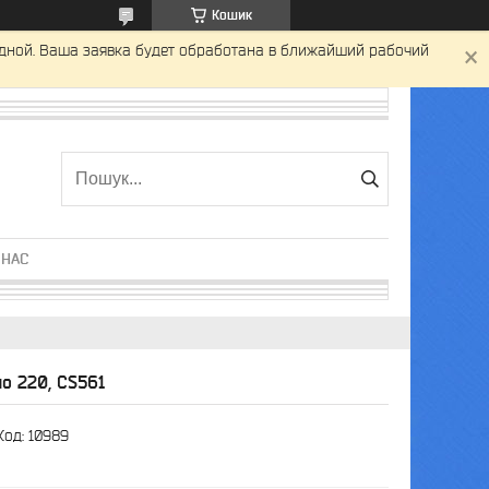
Кошик
одной. Ваша заявка будет обработана в ближайший рабочий
 НАС
но 220, CS561
Код:
10989