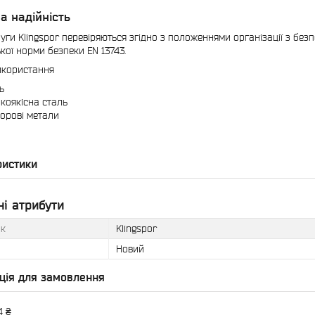
а надійність
руги Klingspor перевіряються згідно з положеннями організації з без
кої норми безпеки EN 13743.
икористання
ь
коякісна сталь
орові метали
ристики
і атрибути
к
Klingspor
Новий
ція для замовлення
4 ₴