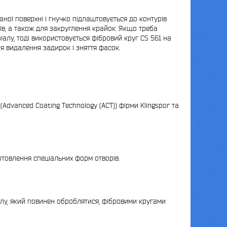
ної поверхні і гнучко підлаштовується до контурів
ів, а також для закруглення крайок. Якщо треба
алу, тоді використовується фібровий круг CS 561 на
я видалення задирок і зняття фасок.
(Advanced Coating Technology (ACT)) фірми Klingspor та
отовлення спеціальних форм отворів.
іалу, який повинен оброблятися, фібровими кругами