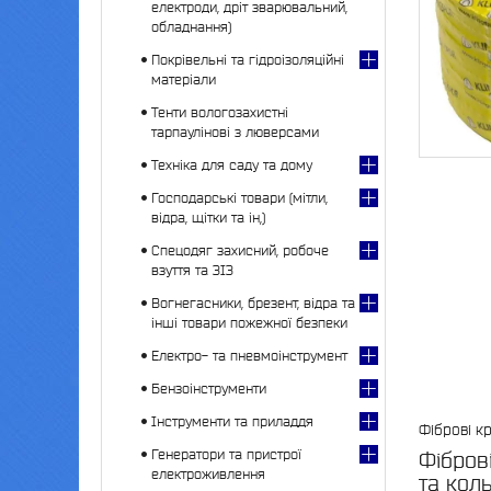
електроди, дріт зварювальний,
обладнання)
Покрівельні та гідроізоляційні
матеріали
Тенти вологозахистні
тарпаулінові з люверсами
Техніка для саду та дому
Господарські товари (мітли,
відра, щітки та ін,)
Спецодяг захисний, робоче
взуття та ЗІЗ
Вогнегасники, брезент, відра та
інші товари пожежної безпеки
Електро- та пневмоінструмент
Бензоінструменти
Інструменти та приладдя
Фіброві кр
Генератори та пристрої
Фібров
електроживлення
та кол