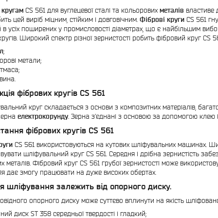
 кругам
CS 561 для вуглецевої сталі та кольорових
металів
властиве д
ить цей виріб міцним, стійким і довговічним.
Фіброві круги
CS 561 гну
 в усіх поширених у промисловості діаметрах, що є найбільшим вибо
кругів. Широкий спектр різної зернистості робить фібровий круг CS 
л
;
орові метали;
тмаса;
вина.
кція фібрових кругів CS 561
вальний круг складається з основи з композитних матеріалів, бага
зерна
електрокорунду
. Зерна з’єднані з основою за допомогою клею 
тання фібрових кругів CS 561
руги
CS 561 використовуються на кутових шліфувальних машинах. Ши
вувати шліфувальний круг CS 561. Середня і дрібна зернистість забез
х металів. Фібровий круг CS 561 грубої зернистості може використов
ія дає змогу працювати на дуже високих обертах.
я шліфування залежить від опорного диску.
повідного опорного диску може суттєво вплинути на якість шліфовано
ний диск ST 358 середньої твердості і гладкий;