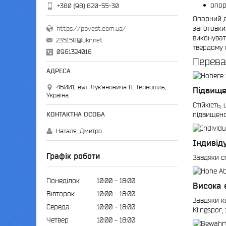
опор
+380 (98) 820-55-30
Опорний д
заготовки
https://ppvest.com.ua/
виконуват
235158@ukr.net
твердому 
0961324016
Перева
46001, вул. Лук'яновича 8, Тернопіль,
Підвище
Україна
Стійкість,
підвищено
Наталя, Дмитро
Індивід
Графік роботи
Завдяки с
Понеділок
10:00
18:00
Висока 
Вівторок
10:00
18:00
Завдяки к
Середа
10:00
18:00
Klingspor,
Четвер
10:00
18:00