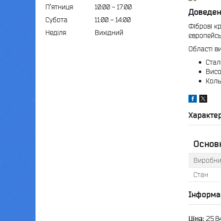
Пʼятниця
10:00
17:00
Доведен
Субота
11:00
14:00
Фіброві к
Неділя
Вихідний
європейсь
Області в
Стал
Висо
Коль
Характе
Основн
Виробни
Стан
Інформа
Ціна:
25,8