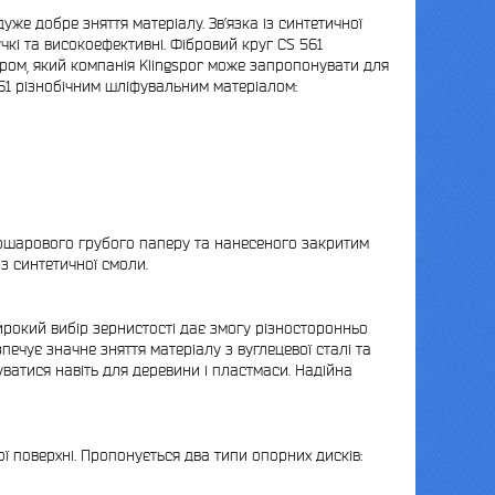
уже добре зняття матеріалу. Зв’язка із синтетичної
чкі та високоефективні. Фібровий круг CS 561
ром, який компанія Klingspor може запропонувати для
561 різнобічним шліфувальним матеріалом:
тошарового грубого паперу та нанесеного закритим
із синтетичної смоли.
рокий вибір зернистості дає змогу різносторонньо
печує значне зняття матеріалу з вуглецевої сталі та
уватися навіть для деревини і пластмаси. Надійна
ї поверхні. Пропонується два типи опорних дисків: