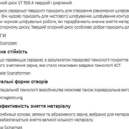
ний диск ST 358 A твердий і рифлений.
иск середньої твердості підходить для створення рівномірної шліфова
. Він чудово підходить для чистового шліфування, шліфування контур
и чорнові шліфувальні роботи, які передбачають значне зняття матері
опорному диску. Твердий опорний диск особливо добре підходить дл
ги
на стійкість
 що перевищує середню, є результатом передової технології покриттів 
го зчеплення зерна, яке стало можливим завдяки технології ACT.
уальні форми отворів
пеціальній технології виробництва можливе також індивідуальне виг
ефективність зняття матеріалу
омбінації основи, зв'язки та абразивного зерна, вибраної для матер
 забезпечується зняття великої кількості матеріалу.