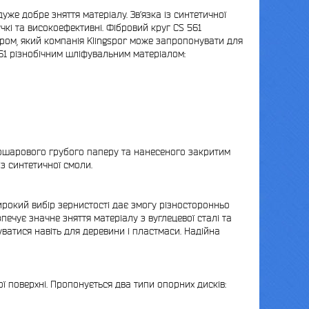
уже добре зняття матеріалу. Зв’язка із синтетичної
чкі та високоефективні. Фібровий круг CS 561
ром, який компанія Klingspor може запропонувати для
561 різнобічним шліфувальним матеріалом:
тошарового грубого паперу та нанесеного закритим
із синтетичної смоли.
рокий вибір зернистості дає змогу різносторонньо
печує значне зняття матеріалу з вуглецевої сталі та
уватися навіть для деревини і пластмаси. Надійна
ї поверхні. Пропонується два типи опорних дисків: