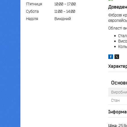
Пʼятниця
10:00
17:00
Доведен
Субота
11:00
14:00
Фіброві к
Неділя
Вихідний
європейсь
Області в
Стал
Висо
Коль
Характе
Основн
Виробни
Стан
Інформа
Ціна:
25,8