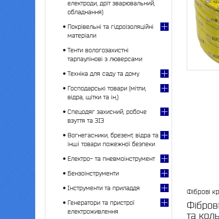
електроди, дріт зварювальний,
обладнання)
Покрівельні та гідроізоляційні
матеріали
Тенти вологозахистні
тарпаулінові з люверсами
Техніка для саду та дому
Господарські товари (мітли,
відра, щітки та ін,)
Спецодяг захисний, робоче
взуття та ЗІЗ
Вогнегасники, брезент, відра та
інші товари пожежної безпеки
Електро- та пневмоінструмент
Бензоінструменти
Інструменти та приладдя
Фіброві кр
Генератори та пристрої
Фібров
електроживлення
та кол