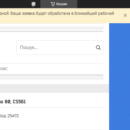
Кошик
одной. Ваша заявка будет обработана в ближайший рабочий
 НАС
но 80, CS561
Код:
25472