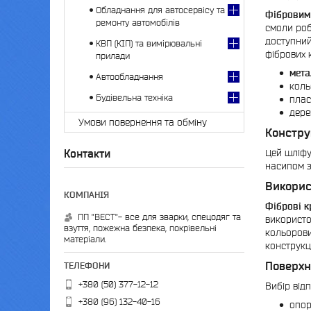
Обладнання для автосервісу та
Фібровим
ремонту автомобілів
смоли роб
доступний
КВП (КІП) та вимірювальні
фібрових 
прилади
мета
Автообладнання
коль
Будівельна техніка
плас
дере
Умови повернення та обміну
Констру
Цей шліфу
Контакти
насипом 
Викорис
Фіброві к
ПП "ВЕСТ"- все для зварки, спецодяг та
використо
взуття, пожежна безпека, покрівельні
кольорови
матеріали.
конструкц
Поверхн
+380 (50) 377-12-12
Вибір від
+380 (96) 132-40-16
опор