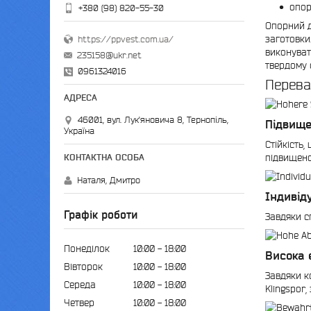
опор
+380 (98) 820-55-30
Опорний д
заготовки
https://ppvest.com.ua/
виконуват
235158@ukr.net
твердому 
0961324016
Перева
46001, вул. Лук'яновича 8, Тернопіль,
Підвище
Україна
Стійкість,
підвищено
Наталя, Дмитро
Індивід
Графік роботи
Завдяки с
Понеділок
10:00
18:00
Висока 
Вівторок
10:00
18:00
Завдяки к
Середа
10:00
18:00
Klingspor,
Четвер
10:00
18:00