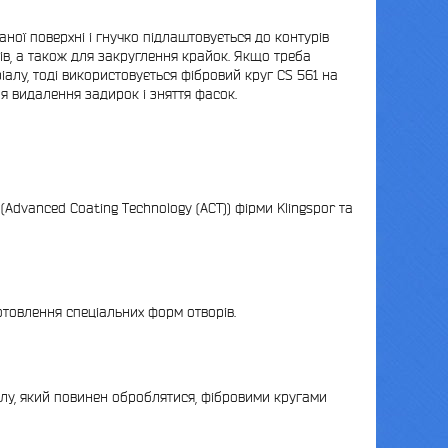
ної поверхні і гнучко підлаштовується до контурів
ів, а також для закруглення крайок. Якщо треба
алу, тоді використовується фібровий круг CS 561 на
я видалення задирок і зняття фасок.
(Advanced Coating Technology (ACT)) фірми Klingspor та
отовлення спеціальних форм отворів.
іалу, який повинен оброблятися, фібровими кругами