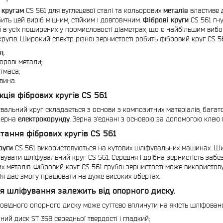
 кругам
CS 561 для вуглецевої сталі та кольорових
металів
властиве д
ить цей виріб міцним, стійким і довговічним.
Фіброві круги
CS 561 гну
 в усіх поширених у промисловості діаметрах, що є найбільшим вибо
кругів. Широкий спектр різної зернистості робить фібровий круг CS 
л
;
орові метали;
тмаса;
вина.
кція фібрових кругів CS 561
вальний круг складається з основи з композитних матеріалів, бага
зерна
електрокорунду
. Зерна з’єднані з основою за допомогою клею 
тання фібрових кругів CS 561
руги
CS 561 використовуються на кутових шліфувальних машинах. Ши
вувати шліфувальний круг CS 561. Середня і дрібна зернистість забез
х металів. Фібровий круг CS 561 грубої зернистості може використов
ія дає змогу працювати на дуже високих обертах.
я шліфування залежить від опорного диску.
повідного опорного диску може суттєво вплинути на якість шліфовано
ний диск ST 358 середньої твердості і гладкий;