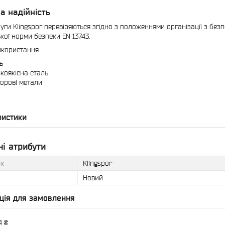
а надійність
руги Klingspor перевіряються згідно з положеннями організації з без
кої норми безпеки EN 13743.
икористання
ь
коякісна сталь
орові метали
ристики
і атрибути
к
Klingspor
Новий
ція для замовлення
4 ₴