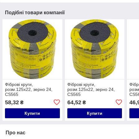
Подібні товари компанії
Фіброві круги,
Фіброві круги,
Фібр
розм.125x22, зерно 24,
розм.125x22, зерно 24,
розм
CS565
CS565
CS5
58,32
64,52
46,
₴
₴
Купити
Купити
Про нас