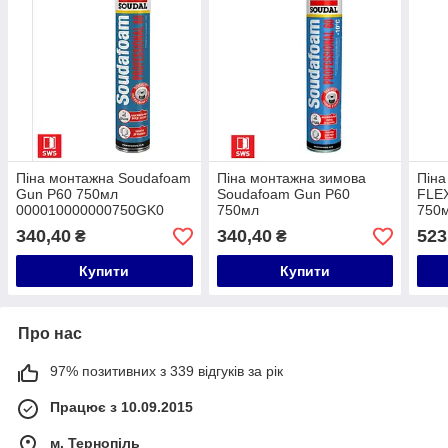
Піна монтажна Soudafoam
Піна монтажна зимова
Піна
Gun P60 750мл
Soudafoam Gun P60
FLE
000010000000750GK0
750мл
750м
000010000000750GK1
000
340,40
340,40
523
₴
₴
Купити
Купити
Про нас
97% позитивних з 339 відгуків за рік
Працює з 10.09.2015
м. Тернопіль