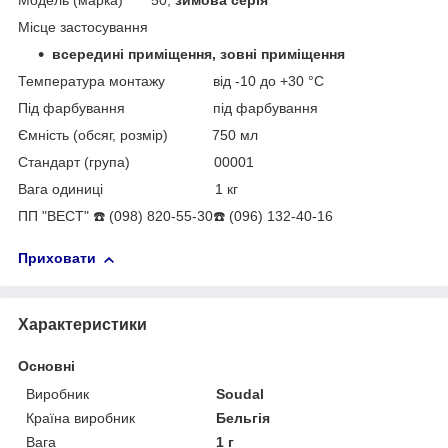
Модель (марка) 50,
зимова серія
Місце застосування
всередині приміщення, зовні приміщення
Температура монтажу від -10 до +30 °С
Під фарбування під фарбування
Ємність (обсяг, розмір) 750 мл
Стандарт (група) 00001
Вага одиниці 1 кг
ПП "ВЕСТ" ☎️ (098) 820-55-30☎️ (096) 132-40-16
Приховати
Характеристики
Основні
Виробник
Soudal
Країна виробник
Бельгія
Вага
1 г