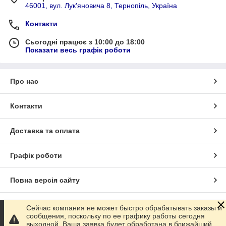
46001, вул. Лук'яновича 8, Тернопіль, Україна
Контакти
Сьогодні працює з 10:00 до 18:00
Показати весь графік роботи
Про нас
Контакти
Доставка та оплата
Графік роботи
Повна версія сайту
Сайт створено на маркетплейсі
Prom.ua
Сейчас компания не может быстро обрабатывать заказы и
сообщения, поскольку по ее графику работы сегодня
выходной. Ваша заявка будет обработана в ближайший