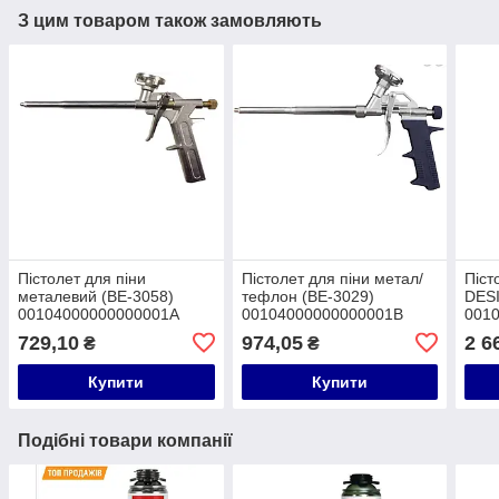
З цим товаром також замовляють
Пістолет для піни
Пістолет для піни метал/
Піст
металевий (BE-3058)
тефлон (BE-3029)
DES
00104000000000001A
00104000000000001B
001
729,10
974,05
2 6
₴
₴
Купити
Купити
Подібні товари компанії