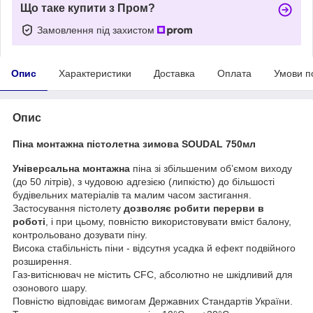
Що таке купити з Пром?
Замовлення під захистом
Опис
Характеристики
Доставка
Оплата
Умови п
Опис
Піна монтажна пістолетна зимова SOUDAL 750мл
Універсальна монтажна
піна зі збільшеним об’ємом виходу
(до 50 літрів), з чудовою адгезією (липкістю) до більшості
будівельних матеріалів та малим часом застигання.
Застосування пістолету
дозволяє робити перерви в
роботі
, і при цьому, повністю використовувати вміст балону,
контрольовано дозувати піну.
Висока стабільність піни - відсутня усадка й ефект подвійного
розширення.
Газ-витіснювач не містить CFC, абсолютно не шкідливий для
озонового шару.
Повністю відповідає вимогам Державних Стандартів України.