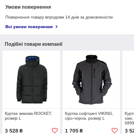
Умови повернення
Повернення товару впродовж 14 днів за домовленістю
Всі умови повернення
Подібні товари компанії
Куртка зимова ROCKET,
Куртка софтшел VIKING,
Курт
розмір L
сіро-чорна, розмір L
хакі
589
3 528
1 705
3 5
₴
₴